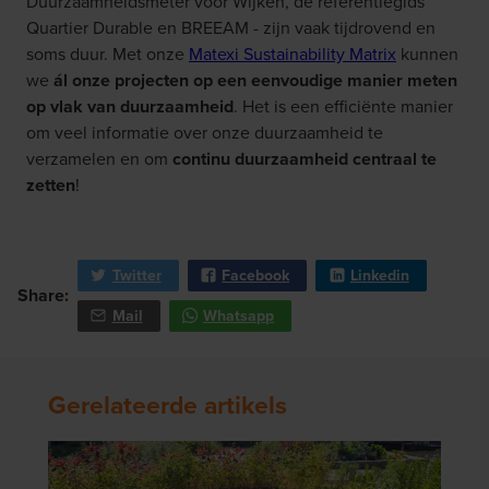
Duurzaamheidsmeter voor Wijken, de referentiegids
Quartier Durable en BREEAM - zijn vaak tijdrovend en
soms duur. Met onze
Matexi Sustainability Matrix
kunnen
we
ál onze projecten op een eenvoudige manier meten
op vlak van duurzaamheid
. Het is een efficiënte manier
om veel informatie over onze duurzaamheid te
verzamelen en om
continu duurzaamheid centraal te
zetten
!
Twitter
Facebook
Linkedin
Share:
Mail
Whatsapp
Gerelateerde artikels