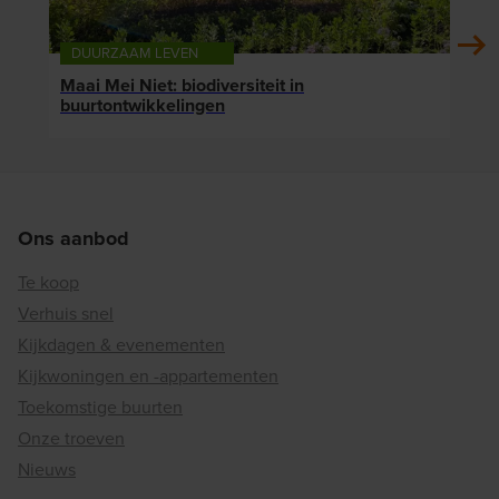
DUURZAAM LEVEN
DU
Maai Mei Niet: biodiversiteit in
Nieu
buurtontwikkelingen
woon
Ons aanbod
Te koop
Verhuis snel
Kijkdagen & evenementen
Kijkwoningen en -appartementen
Toekomstige buurten
Onze troeven
Nieuws