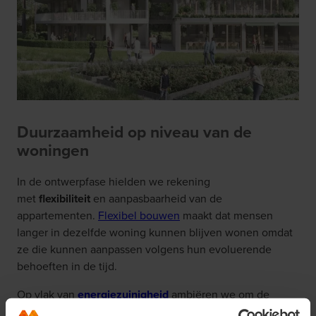
Duurzaamheid op niveau van de
woningen
In de ontwerpfase hielden we rekening
met
flexibiliteit
en aanpasbaarheid van de
appartementen.
Flexibel bouwen
maakt dat mensen
langer in dezelfde woning kunnen blijven wonen omdat
ze die kunnen aanpassen volgens hun evoluerende
behoeften in de tijd.
Op vlak van
energiezuinigheid
ambiëren we om de
appartementen nóg energiezuiniger dan
BEN
(bijna-