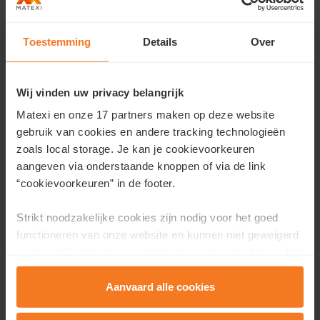
energieneutraal) te realiseren dankzij de geothermische
KWO-installatie.
Toestemming
Details
Over
Duurzaamheid op niveau van de
organisatie van buurtontwikkeling
Wij vinden uw privacy belangrijk
We vinden het belangrijk om de omwonenden te
Matexi en onze 17 partners maken op deze website
informeren en hebben voor de omwonenden van het
gebruik van cookies en andere tracking technologieën
voormalig woonzorgcentrum
zoals local storage. Je kan je cookievoorkeuren
een
participatietraject
georganiseerd. We blijven de
aangeven via onderstaande knoppen of via de link
buurt ook in de toekomst betrekken, want met deze
“cookievoorkeuren” in de footer.
buurtontwikkeling willen we ook meerwaarde creëren
voor de omwonenden.
Strikt noodzakelijke cookies zijn nodig voor het goed
functioneren van onze website en kunnen niet geweigerd
Duurzaamheid op het niveau van onze
worden. Wij gebruiken analytische cookies als hulpmiddel
partners
om onze website en dienstverlening te verbeteren.
Functionele cookies zorgen ervoor dat je de embedded
Aanvaard alle cookies
Samen met een gepaste partner zullen
video’s van Vimeo kan afspelen en locaties via Google
we
deelmobiliteit
integreren in het project. We zorgen