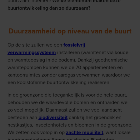
duurzaam’ noemen!
Welke elementen maken deze
buurtontwikkeling dan zo duurzaam?
Duurzaamheid op niveau van de buurt
Op de site zullen we een
fossielvrij
verwarmingssysteem
installeren (warmtenet via koude-
en warmteopslag in de bodem). Dankzij geothermische
warmtepompen kunnen we de 70 appartementen en
kantoorruimtes zonder aardgas verwarmen waardoor we
een koolstofarme buurtontwikkeling realiseren.
In de groenzone die toegankelijk is voor de hele buurt,
behouden we de waardevolle bomen en ontharden we
zo veel mogelijk. Daarnaast zullen we veel aandacht
besteden aan
biodiversiteit
dankzij het groendak en
nestkastjes, insectenhotels en bloemen in de groenzone.
We zetten ook volop in op
zachte mobiliteit
, want lokale
buurtvoorzieningen liggen op slechts 15 minuten