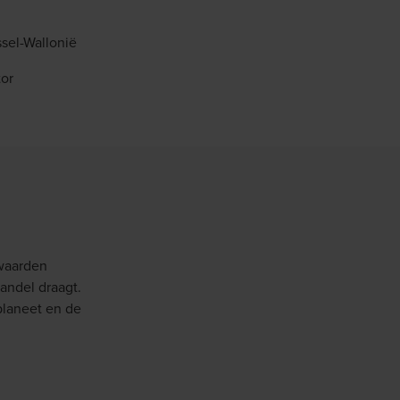
ssel-Wallonië
tor
 waarden
andel draagt.
planeet en de