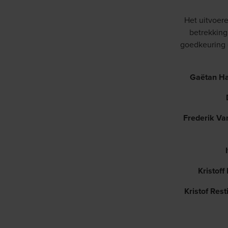
Het uitvoer
betrekking
goedkeuring e
Gaëtan Ha
Frederik V
Kristoff
Kristof Rest