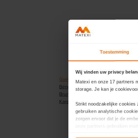
De raad van b
vertegenw
Toestemming
advisor, sta
alsook he
Wij vinden uw privacy belan
Gaëtan Hannecart
(voor Vauban NV) 
Matexi en onze 17 partners m
Bénédicte Vande Vyvere
(voor Nimm
storage. Je kan je cookievoo
Bruno Vande Vyvere
(voor Brunim N
Karel Van Eetvelt
(voor Dorebor BV) 
Strikt noodzakelijke cookies
gebruiken analytische cookie
zorgen ervoor dat je de emb
onze partners gebruiken mark
te tonen.