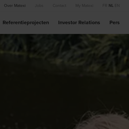
Over Matexi
Jobs
Contact
My Matexi
FR
NL
EN
Referentieprojecten
Investor Relations
Pers