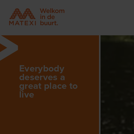
Everybody
deserves a
great place to
live