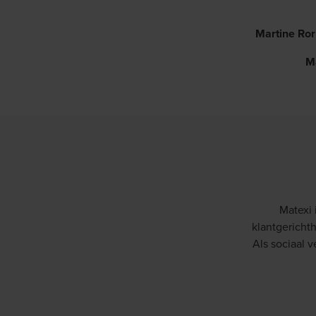
Martine Ror
M
Matexi 
klantgericht
Als sociaal 