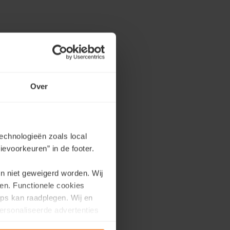
stuurders en 3
een senior
Over
n het beleid,
tellingen.
echnologieën zoals local
BV) - bestuurder
evoorkeuren” in de footer.
ult BV) - bestuurder
mmV) - senior advisor
en niet geweigerd worden. Wij
en. Functionele cookies
ps kan raadplegen. Wij en
ersonaliseerde advertenties