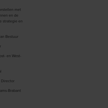
rstellen met
annen en de
e strategie en
van Bestuur
r
ost- en West-
l
 Director
aams-Brabant