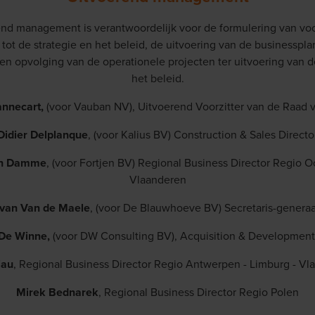
end management is verantwoordelijk voor de formulering van voo
 tot de strategie en het beleid, de uitvoering van de businesspl
n opvolging van de operationele projecten ter uitvoering van d
het beleid.
nnecart,
(voor Vauban NV), Uitvoerend Voorzitter van de Raad 
Didier Delplanque
, (voor Kalius BV) Construction & Sales Directo
an Damme
, (voor Fortjen BV) Regional Business Director Regio O
Vlaanderen
Ivan Van de Maele
, (voor De Blauwhoeve BV) Secretaris-generaa
 De Winne,
(voor DW Consulting BV), Acquisition & Development
iau
, Regional Business Director Regio Antwerpen - Limburg - Vl
Mirek Bednarek
, Regional Business Director Regio Polen