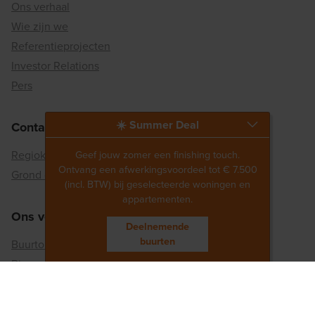
Ons verhaal
Wie zijn we
Referentieprojecten
Investor Relations
Pers
☀️ Summer Deal
Contact
Geef jouw zomer een finishing touch.
Regiokantoren
Ontvang een afwerkingsvoordeel tot € 7.500
Grond of pand aanbieden
(incl. BTW) bij geselecteerde woningen en
appartementen.
Ons verhaal
Deelnemende
buurten
Buurtontwikkelaar
Binnenstedelijke reconversie
Matexi's duurzaamheidsaanpak
Betrokkenheid bij de maatschappij