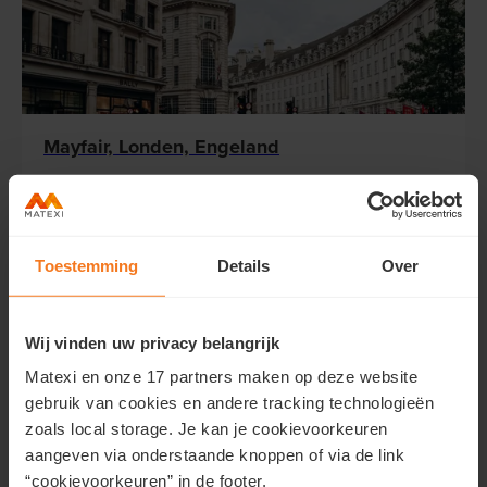
Mayfair, Londen, Engeland
Lees meer...
Toestemming
Details
Over
Wij vinden uw privacy belangrijk
Matexi en onze 17 partners maken op deze website
gebruik van cookies en andere tracking technologieën
zoals local storage. Je kan je cookievoorkeuren
aangeven via onderstaande knoppen of via de link
Hackesche Höfe, Berlijn, Duitsland
“cookievoorkeuren” in de footer.