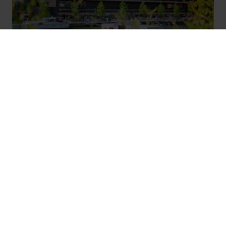
Ons aanbod
Te koop
Verhuis snel
Kijkdagen & evenementen
Kijkwoningen en -appartementen
Toekomstige buurten
Onze troeven
Nieuws