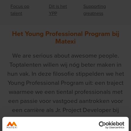
Focus op
Dit is het
Supporting
talent
YPP
greatness
Het Young Professional Program bij
Matexi
We are serious about awesome people.
Toptalenten willen wij nóg beter maken in
hun vak. In deze filosofie stippelden we het
Young Professional Program uit: een traject
waarmee we een tiental professionals met
een passie voor vastgoed aantrokken voor
een carrière als Jr. Project Developer bij
Matexi. Matexi is met dit programma uniek
in de vastgoedmarkt.