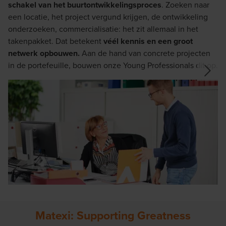
schakel van het buurtontwikkelingsproces
. Zoeken naar
do
een locatie, het project vergund krijgen, de ontwikkeling
di
onderzoeken, commercialisatie: het zit allemaal in het
v
takenpakket. Dat betekent
véél kennis en een groot
va
netwerk opbouwen.
Aan de hand van concrete projecten
a
in de portefeuille, bouwen onze Young Professionals dit op.
Co
Matexi: Supporting Greatness