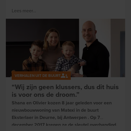
plekken waar mensen ook binnen 20 of 30 jaar
Lees meer...
nog steeds graag zullen wonen. Flexibel,
duurzaam, verbonden met hun omgeving én met
elkaar. Maar hoe doen onze collega's van de
Neighbourhood Studio dat?
VERHALEN UIT DE BUURT
“Wij zijn geen klussers, dus dit huis
is voor ons de droom.”
Shana en Olivier kozen 8 jaar geleden voor een
nieuwbouwwoning van Matexi in de buurt
Eksterlaer in Deurne, bij Antwerpen . Op 7
december 2017 kregen ze de sleutel overhandigd,