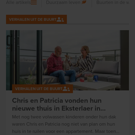
Alle artikels
Duurzaam leven
Buurten in de wer
VERHALEN UIT DE BUURT
VERHALEN UIT DE BUURT
Chris en Patricia vonden hun
nieuwe thuis in Eksterlaer in
Deurne
Met nog twee volwassen kinderen onder hun dak
waren Chris en Patricia nog niet van plan om hun
huis in te ruilen voor een appartement. Maar toen