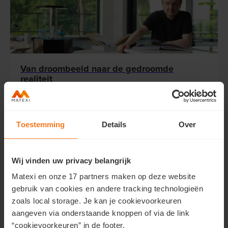
Van droombeeld naar de gedroomde
realiteit
Lees meer...
Toestemming
Details
Over
Wij vinden uw privacy belangrijk
Matexi en onze 17 partners maken op deze website
gebruik van cookies en andere tracking technologieën
zoals local storage. Je kan je cookievoorkeuren
aangeven via onderstaande knoppen of via de link
Hoe ontstaat een levendige buurt?
“cookievoorkeuren” in de footer.