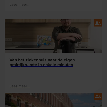
een datum die Shana bewust in de agenda
Lees meer...
noteerde. "Dat was een belangrijk moment voor
ons als jonge dertigers, de aankoop van ons eigen
huis," vertelt Shana. Intussen kwamen zoontjes Vic
(6) en Tuur (1) ter wereld en wonen ze met hun
vieren in hun gezellige patiowoning.
Van het ziekenhuis naar de eigen
praktijkruimte in enkele minuten
Lees meer...