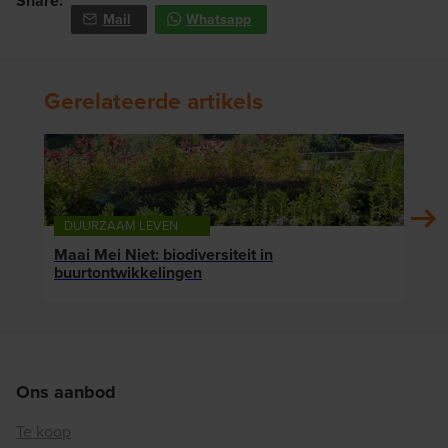
Share:
Mail
Whatsapp
Gerelateerde artikels
DUURZAAM LEVEN
DU
Maai Mei Niet: biodiversiteit in
Nieu
buurtontwikkelingen
woon
Ons aanbod
Te koop