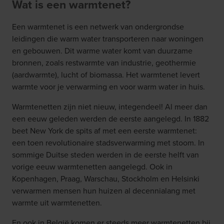
Wat is een warmtenet?
Een warmtenet is een netwerk van ondergrondse
leidingen die warm water transporteren naar woningen
en gebouwen. Dit warme water komt van duurzame
bronnen, zoals restwarmte van industrie, geothermie
(aardwarmte), lucht of biomassa. Het warmtenet levert
warmte voor je verwarming en voor warm water in huis.
Warmtenetten zijn niet nieuw, integendeel! Al meer dan
een eeuw geleden werden de eerste aangelegd. In 1882
beet New York de spits af met een eerste warmtenet:
een toen revolutionaire stadsverwarming met stoom. In
sommige Duitse steden werden in de eerste helft van
vorige eeuw warmtenetten aangelegd. Ook in
Kopenhagen, Praag, Warschau, Stockholm en Helsinki
verwarmen mensen hun huizen al decennialang met
warmte uit warmtenetten.
En ook in België komen er steeds meer warmtenetten bij