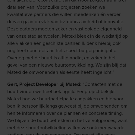
daar een van. Voor zulke projecten zoeken we
kwalitatieve partners die willen meedenken én verder
durven gaan op vlak van bv. duurzaamheid of innovatie.
Deze partners moeten zeker en vast ook de eigenheid
van onze stad aanvoelen. Matexi bleek in de wedstrijd op
alle vlakken een geschikte partner. Ik denk hierbij ook
nog heel concreet aan het aspect burgerparticipatie.
Overleg met de buurt is altijd nodig, en zeker in het
geval van een nieuwe buurtontwikkeling. We zijn blij dat
Matexi de omwonenden als eerste heeft ingelicht.”
Gert, Project Developer bij Matexi
: “Contacten met de
buurt vinden we heel belangrijk. Per project bekijkt
Matexi hoe we buurtparticipatie aanpakken en hiervoor
ben ik persoonlijk langs geweest bij de omwonenden om
hen te informeren over de plannen en concrete timing.
We blijven de buurt betrekken in het vervolgproces, want
met deze buurtontwikkeling willen we ook meerwaarde
creëren voor de omwonenden. Daarnaast zijn onze