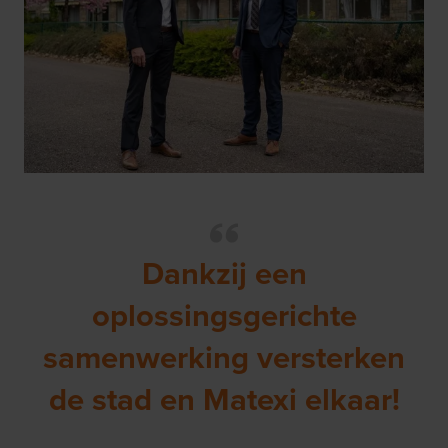
Dankzij een
oplossingsgerichte
samenwerking versterken
de stad en Matexi elkaar!