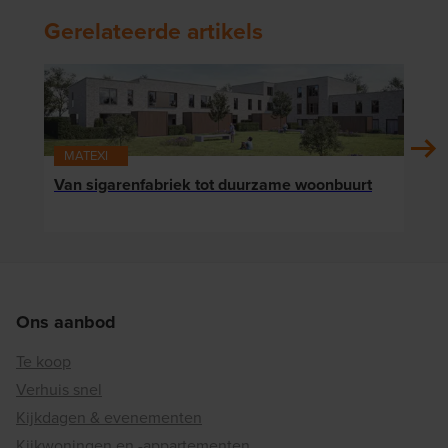
Gerelateerde artikels
MATEXI
MAT
Van sigarenfabriek tot duurzame woonbuurt
Reno
budg
Ons aanbod
Te koop
Verhuis snel
Kijkdagen & evenementen
Kijkwoningen en -appartementen