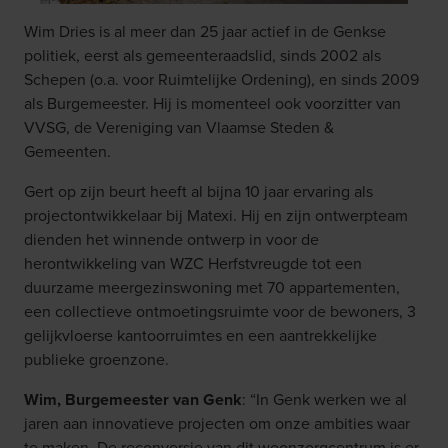
Wim Dries is al meer dan 25 jaar actief in de Genkse
politiek, eerst als gemeenteraadslid, sinds 2002 als
Schepen (o.a. voor Ruimtelijke Ordening), en sinds 2009
als Burgemeester. Hij is momenteel ook voorzitter van
VVSG, de Vereniging van Vlaamse Steden &
Gemeenten.
Gert op zijn beurt heeft al bijna 10 jaar ervaring als
projectontwikkelaar bij Matexi. Hij en zijn ontwerpteam
dienden het winnende ontwerp in voor de
herontwikkeling van WZC Herfstvreugde tot een
duurzame meergezinswoning met 70 appartementen,
een collectieve ontmoetingsruimte voor de bewoners, 3
gelijkvloerse kantoorruimtes en een aantrekkelijke
publieke groenzone.
Wim, Burgemeester van Genk
: “In Genk werken we al
jaren aan innovatieve projecten om onze ambities waar
te maken. De reconversie van dit woonzorgcentrum is er