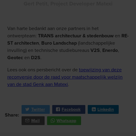
Gert Petit, Project Developer Matexi
Van harte bedankt aan onze partners in het
ontwerpteam:
TRANS architectuur & stedenbouw
en
RE-
ST architecten
,
Buro Landschap
(landschappelijke
invulling) en technische studiebureaus
V2S
,
Enerdo
,
Geotec
en
D2S
.
Lees ook ons persbericht over de
toewijzing van deze
reconversie door de raad voor maatschappelijk welzijn
van de stad Genk aan Matexi
.
Twitter
Facebook
Linkedin
Share:
Mail
Whatsapp