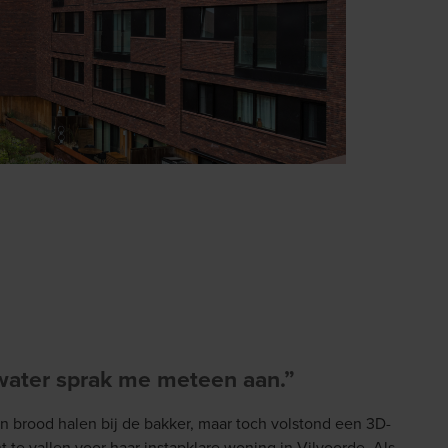
 water sprak me meteen aan.”
en brood halen bij de bakker, maar toch volstond een 3D-
t te vallen voor haar instapklare woning in Vilvoorde. Als