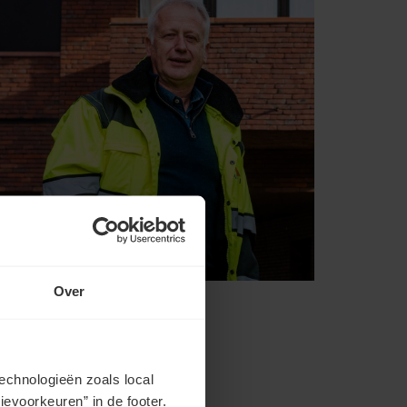
Over
echnologieën zoals local
evoorkeuren” in de footer.