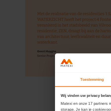
Met de realisatie van de residenties ’t
WATERZICHT heeft het project 4 Fontei
verankerd in het stadsbeeld van Vilvoo
residentie, ZEN, draagt bij aan de ha
van architectuur, leefkwaliteit en du
waterkant.
Geert Huyghe
Senior Project Engineer, Matexi
Toestemming
Wij vinden uw privacy belan
Matexi en onze 17 partners m
storage. Je kan je cookievoo