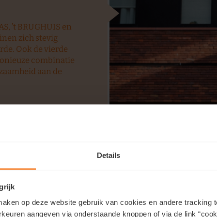
 SAS, ’t BRUGHUIS en
nen zich stevig
rde. Ook de vierde
rmonieuze combinatie
urzaamheid aan de
Details
grijk
aken op deze website gebruik van cookies en andere tracking t
rkeuren aangeven via onderstaande knoppen of via de link “cooki