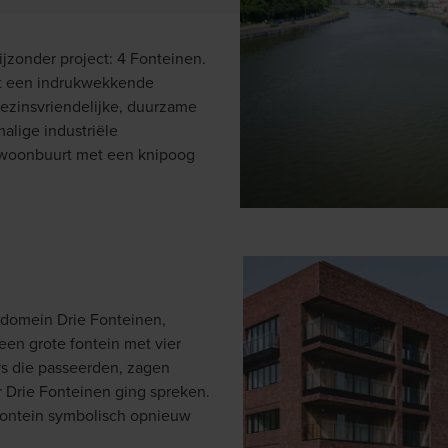
ijzonder project: 4 Fonteinen.
at een indrukwekkende
gezinsvriendelijke, duurzame
alige industriële
 woonbuurt met een knipoog
rkdomein
Drie Fonteinen
,
een grote fontein met
vier
rs die passeerden, zagen
r
Drie Fonteinen
ging spreken.
 fontein symbolisch opnieuw