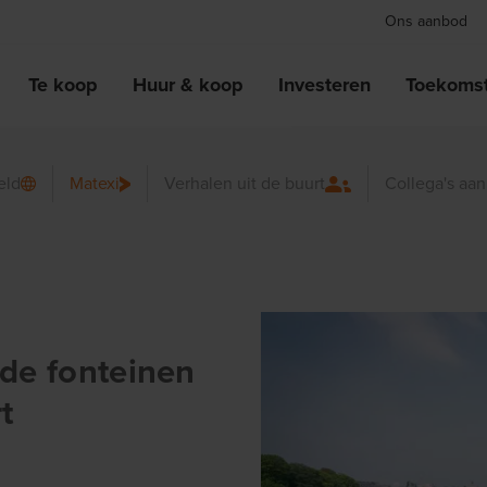
Ons aanbod
Te koop
Huur & koop
Investeren
Toekomst
eld
Matexi
Verhalen uit de buurt
Collega's aa
ude fonteinen
t