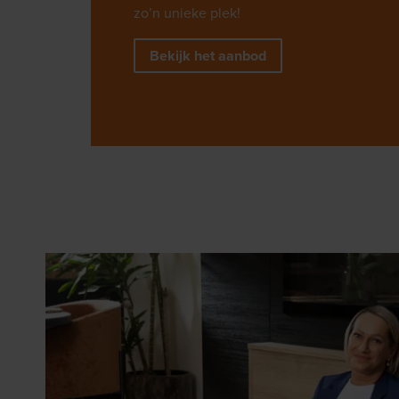
zo’n unieke plek!
Bekijk het aanbod