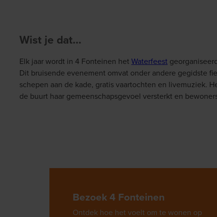
Wist je dat...
Elk jaar wordt in 4 Fonteinen het
Waterfeest
georganiseerd,
Dit bruisende evenement omvat onder andere gegidste fiet
schepen aan de kade, gratis vaartochten en livemuziek. H
de buurt haar gemeenschapsgevoel versterkt en bewoner
Bezoek 4 Fonteinen
Ontdek hoe het voelt om te wonen op