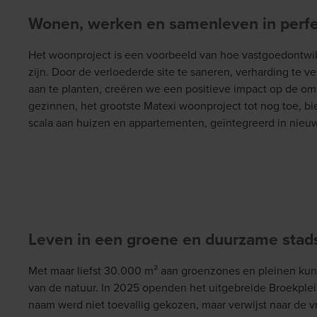
Wonen, werken en samenleven in perfe
Het woonproject is een voorbeeld van hoe vastgoedontwik
zijn. Door de verloederde site te saneren, verharding te 
aan te planten, creëren we een positieve impact op de om
gezinnen, het grootste Matexi woonproject tot nog toe, b
scala aan huizen en appartementen, geïntegreerd in nieu
Leven in een groene en duurzame stad
Met maar liefst 30.000 m² aan groenzones en pleinen ku
van de natuur. In 2025 openden het uitgebreide Broekplei
naam werd niet toevallig gekozen, maar verwijst naar de vr