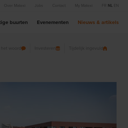
Over Matexi
Jobs
Contact
My Matexi
FR
NL
EN
ige buurten
Evenementen
Nieuws & artikels
n het woord
Investeren
Tijdelijk ingevuld