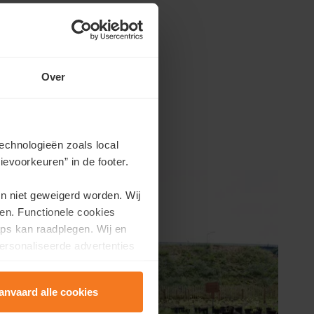
ps en
Over
echnologieën zoals local
evoorkeuren” in de footer.
en niet geweigerd worden. Wij
en. Functionele cookies
ps kan raadplegen. Wij en
ersonaliseerde advertenties
anvaard alle cookies