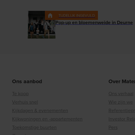
TIJDELIJK INGEVULD
Pop-up en bloemenweide in Deurne
Ons aanbod
Over Mate
Te koop
Ons verhaal
Verhuis snel
Wie zijn we
Kijkdagen & evenementen
Referentiep
Kijkwoningen en -appartementen
Investor Rel
Toekomstige buurten
Pers