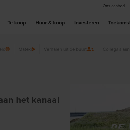
Ons aanbod
Te koop
Huur & koop
Investeren
Toekomst
eld
Matexi
Verhalen uit de buurt
Collega's aa
 aan het kanaal