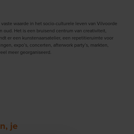
 vaste waarde in het socio-culturele leven van Vilvoorde
n oud. Het is een bruisend centrum van creativiteit,
dt er een kunstenaarsatelier, een repetitieruimte voor
gen, expo’s, concerten, afterwork party’s, markten,
veel meer georganiseerd.
n, je