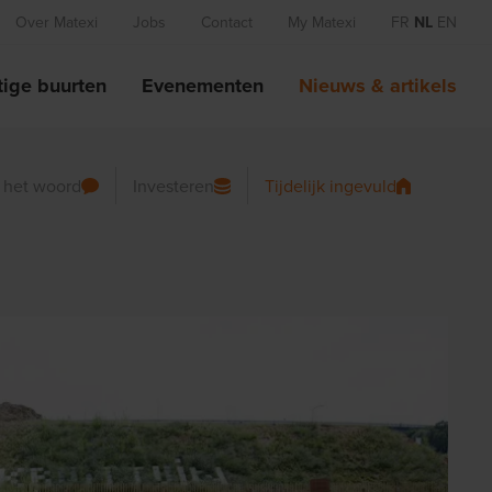
Over Matexi
Jobs
Contact
My Matexi
FR
NL
EN
ige buurten
Evenementen
Nieuws & artikels
n het woord
Investeren
Tijdelijk ingevuld