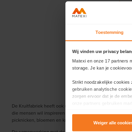
vind
Toestemming
Wij vinden uw privacy belan
Matexi en onze 17 partners m
storage. Je kan je cookievoo
Strikt noodzakelijke cookies
gebruiken analytische cookie
zorgen ervoor dat je de emb
onze partners gebruiken mark
De Kruitfabriek heeft ook uitbreiding gekregen met de Krui
te tonen.
die mensen wil inspireren om te experimenteren met groen
picknicken, bloemen en kruiden zaaien en oogsten.
Weiger alle cookie
Lees er meer over in onze
P
De samenwerking met de uitbaters van de Kruitfabriek loop