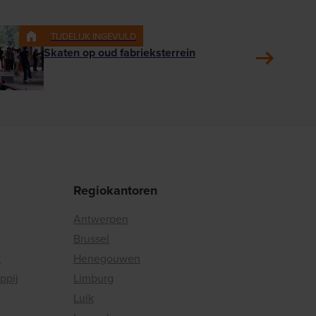
TIJDELIJK INGEVULD
Skaten op oud fabrieksterrein
Regiokantoren
Antwerpen
Brussel
k
Henegouwen
ppij
Limburg
Luik