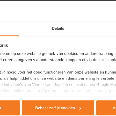
t er expo’s, concerten, worksho
zelfs een kruidentuin.
Details
grijk
De Kruittuin
aken op deze website gebruik van cookies en andere tracking t
rkeuren aangeven via onderstaande knoppen of via de link “cooki
 zijn nodig voor het goed functioneren van onze website en kunn
s als hulpmiddel om onze website en dienstverlening te verbeter
edded video’s van Vimeo kan afspelen en locaties via Google Ma
etingcookies om je surfgedrag in kaart te brengen en om je gep
ttuin, een tijdelijke groenzone
. Je kunt er sporten,
s
Beheer zelf je cookies
A
rivacy & Cookie Policy
.
t alvast tot september 2021.