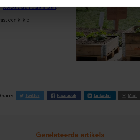
e:
www.dekruitfabriek.com
.
ast een kijkje
.
Share:
Twitter
Facebook
Linkedin
Mail
Gerelateerde artikels