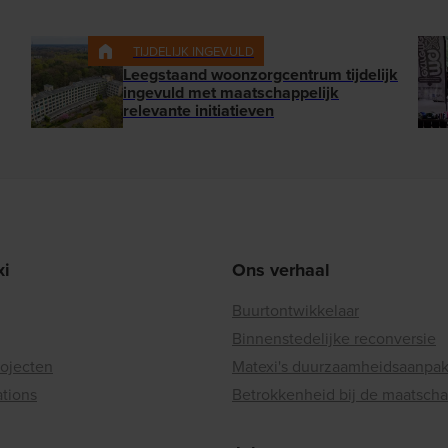
TIJDELIJK INGEVULD
Leegstaand woonzorgcentrum tijdelijk
ingevuld met maatschappelijk
relevante initiatieven
xi
Ons verhaal
Buurtontwikkelaar
Binnenstedelijke reconversie
rojecten
Matexi's duurzaamheidsaanpa
ations
Betrokkenheid bij de maatscha