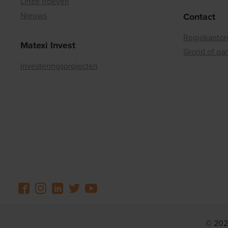
Onze troeven
Nieuws
Contact
Regiokantor
Matexi Invest
Grond of pa
Investeringsprojecten
© 202