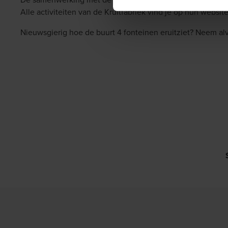
Alle activiteiten van de Kruitfabriek vind je op hun websit
Nieuwsgierig hoe de buurt 4 fonteinen eruitziet?
Neem alv