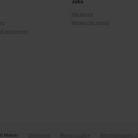
Jobs
Vacatures
en
Werken bij matexi
nd aanbieden
6 Matexi
Disclaimer
Privacy policy
Whistleblowing c