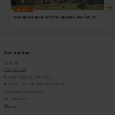
MATEXI
MAT
Van sigarenfabriek tot duurzame woonbuurt
Reno
budg
Ons aanbod
Te koop
Verhuis snel
Kijkdagen & evenementen
Kijkwoningen en -appartementen
Toekomstige buurten
Onze troeven
Nieuws