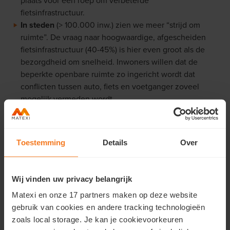
plaats voor een roep om verbeterde
fietsinfrastructuur.
In steden
(> 100.000 inw.) zien we meer “strijd om
ruimte”. De vraag naar hoogwaardige, afgescheiden
fietsinfrastructuur (40-45%) is hier even groot als de
bezorgdheid om snelheid. Inwoners willen dat de
beperkte openbare ruimte zo ingericht wordt dat
conflicten tussen auto, fiets en voetganger zoveel
mogelijk vermeden wordt.
Toestemming
Details
Over
Wij vinden uw privacy belangrijk
Matexi en onze 17 partners maken op deze website
gebruik van cookies en andere tracking technologieën
zoals local storage. Je kan je cookievoorkeuren