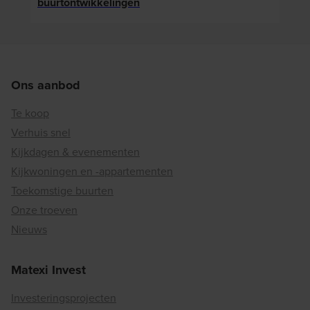
buurtontwikkelingen
woon
Ons aanbod
Te koop
Verhuis snel
Kijkdagen & evenementen
Kijkwoningen en -appartementen
Toekomstige buurten
Onze troeven
Nieuws
Matexi Invest
Investeringsprojecten