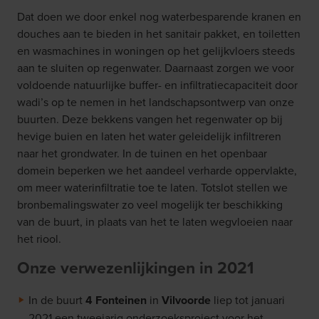
Dat doen we door enkel nog waterbesparende kranen en
douches aan te bieden in het sanitair pakket, en toiletten
en wasmachines in woningen op het gelijkvloers steeds
aan te sluiten op regenwater. Daarnaast zorgen we voor
voldoende natuurlijke buffer- en infiltratiecapaciteit door
wadi’s op te nemen in het landschapsontwerp van onze
buurten. Deze bekkens vangen het regenwater op bij
hevige buien en laten het water geleidelijk infiltreren
naar het grondwater. In de tuinen en het openbaar
domein beperken we het aandeel verharde oppervlakte,
om meer waterinfiltratie toe te laten. Totslot stellen we
bronbemalingswater zo veel mogelijk ter beschikking
van de buurt, in plaats van het te laten wegvloeien naar
het riool.
Onze verwezenlijkingen in 2021
In de buurt
4 Fonteinen
in
Vilvoorde
liep tot januari
2021 een tweejarig onderzoeksproject voor het