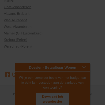
Namen
Oost-Vlaanderen
Vlaams-Brabant
Waals-Brabant
West-Vlaanderen
Mamer (GH Luxemburg)
Krakau (Polen)
Warschau (Polen)
Dossier - Betaalbaar Wonen
Wil je een compleet beeld van het budget dat
je écht kan besteden aan de aankoop van
een woning?
© 2026 Matexi
Disclaimer
Privacy policy
Download hét
Whistleblowing channel
woondossier