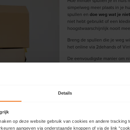
Hoe minder spullen je in huis h
simpelweg meer plaats in je hui
spullen en
doe weg wat je niet
niet hebt gebruikt of een kledin
hoogstwaarschijnlijk nooit me
Breng de spullen die je weg wi
het online via 2dehands of Vin
De eenvoudigste manier om nie
des te meer voor zaken die je 
boormachine of een extra reisk
lenen.
Details
grijk
4. Slim opbergen
aken op deze website gebruik van cookies en andere tracking t
rkeuren aangeven via onderstaande knoppen of via de link “cooki