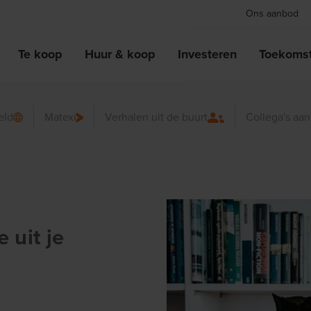
Ons aanbod
Te koop
Huur & koop
Investeren
Toekomst
eld
Matexi
Verhalen uit de buurt
Collega's aa
 uit je