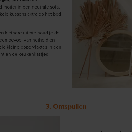
 motief in een neutrale sofa,
nkele kussens extra op het bed
en kleinere ruimte houd je de
s een gevoel van netheid en
ele kleine oppervlaktes in een
cht en de keukenkastjes
3. Ontspullen