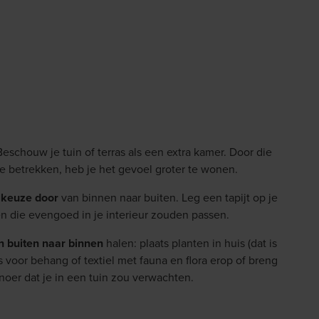
Beschouw je tuin of terras als een extra kamer. Door die
te betrekken, heb je het gevoel groter te wonen.
alkeuze door
van binnen naar buiten. Leg een tapijt op je
en die evengoed in je interieur zouden passen.
n buiten naar binnen
halen: plaats planten in huis (dat is
 voor behang of textiel met fauna en flora erop of breng
tsnoer dat je in een tuin zou verwachten.