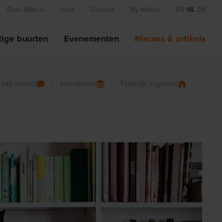
Over Matexi
Jobs
Contact
My Matexi
FR
NL
EN
ige buurten
Evenementen
Nieuws & artikels
n het woord
Investeren
Tijdelijk ingevuld