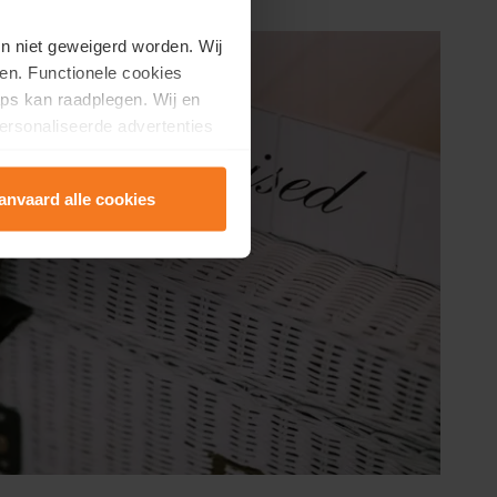
en niet geweigerd worden. Wij
en. Functionele cookies
ps kan raadplegen. Wij en
ersonaliseerde advertenties
anvaard alle cookies