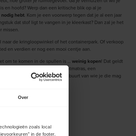
ebt, hoe groter je ruimtegevoel. Ga je verhuizen of wil je
s en hoofd? Werp dan een kritische blik op al je
 nodig hebt
. Kom je een voorwerp tegen dat je al een jaar
gstuk dat stof ligt te vangen in je kleerkast? Dan zal je het
er missen.
l naar de kringloopwinkel of het containerpark. Of verkoop
ted en verdien er nog een mooi centje aan.
t om te komen in de spullen is …
weinig kopen
! Dat geldt
niet vaak gebruikt, zoals een luchtmatras, een
offer. Er woont vast iemand in je buurt van wie je die mag
Over
echnologieën zoals local
evoorkeuren” in de footer.