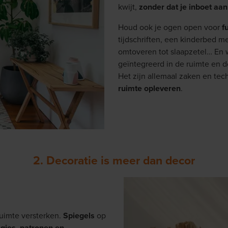
kwijt,
zonder dat je inboet aa
Houd ook je ogen open voor
f
tijdschriften, een kinderbed m
omtoveren tot slaapzetel… En 
geïntegreerd in de ruimte en d
Het zijn allemaal zaken en tec
ruimte opleveren
.
2. Decoratie is meer dan decor
ruimte versterken.
Spiegels
op
agjes, patronen en