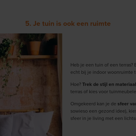
5. Je tuin is ook een ruimte
Heb je een tuin of een terras? 
echt bij je indoor woonruimte 
Hoe?
Trek de stijl en materia
terras of kies voor tuinmeubel
Omgekeerd kan je de
sfeer va
sowieso een gezond idee), kies
sfeer in je living met een lich