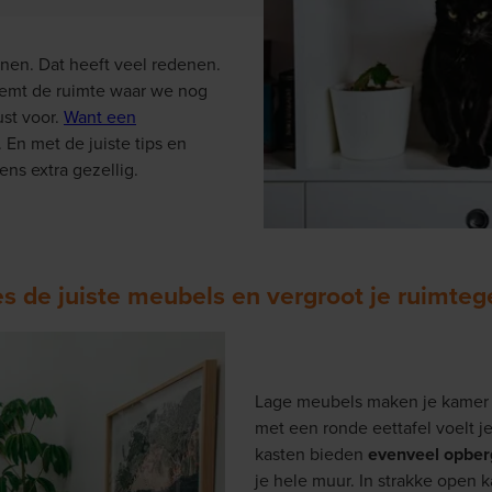
nen. Dat heeft veel redenen.
neemt de ruimte waar we nog
st voor.
Want een
. En met de juiste tips en
ns extra gezellig.
ies de juiste meubels en vergroot je ruimteg
Lage meubels maken je kamer 
met een ronde eettafel voelt j
kasten bieden
evenveel opber
je hele muur. In strakke open 