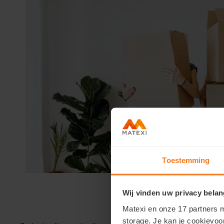
Toestemming
Wij vinden uw privacy belan
Matexi en onze 17 partners m
storage. Je kan je cookievoo