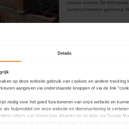
nieuwe woonst. De betonplaat,
constructiekosten genoemd. Net 
Details
grijk
notariskosten. Daaronder wordt verstaan,
aken op deze website gebruik van cookies en andere tracking t
estaande woning:
rkeuren aangeven via onderstaande knoppen of via de link “cooki
e storten naar de overheid);
 zijn nodig voor het goed functioneren van onze website en kunn
theek (je lening) in te schrijven in het
s als hulpmiddel om onze website en dienstverlening te verbeter
edded video’s van Vimeo kan afspelen en locaties via Google Ma
astgelegd en voor iedereen gelijk;
etingcookies om je surfgedrag in kaart te brengen en om je gep
nformatie opvragen omtrent de vergunningen,