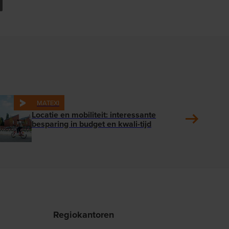
MATEXI
Locatie en mobiliteit: interessante
besparing in budget en kwali-tijd
Regiokantoren