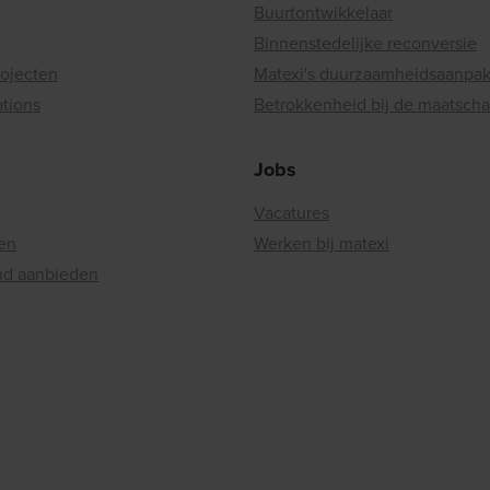
Buurtontwikkelaar
Binnenstedelijke reconversie
rojecten
Matexi's duurzaamheidsaanpa
ations
Betrokkenheid bij de maatscha
Jobs
Vacatures
en
Werken bij matexi
nd aanbieden