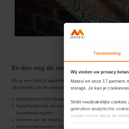
Toestemming
En dan nog de notariskosten?
Wij vinden uw privacy belan
Als je een huis of appartement koopt, betaal je als koper 
Matexi en onze 17 partners m
afhankelijk van de aankoop van een nieuwbouw of een b
storage. Je kan je cookievoo
registratierechten (belasting die de notaris int om door t
Strikt noodzakelijke cookies
hypotheekrecht: de kosten die gemaakt worden om je hypo
gebruiken analytische cookie
hypotheekregister;
zorgen ervoor dat je de emb
ereloon van de notaris: dit bedrag is door de overheid v
onze partners gebruiken mark
administratiekosten: hieronder valt opzoekingswerk, i