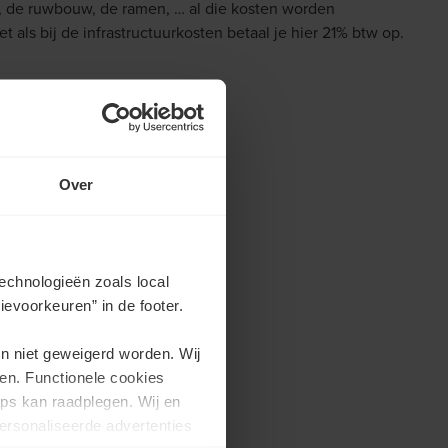
 de ruwbouw, de ramen, … al die kosten worden
als bij de infrastructuurkosten betaal je hier 21% btw op.
Over
echnologieën zoals local
evoorkeuren” in de footer.
en niet geweigerd worden. Wij
en. Functionele cookies
ps kan raadplegen. Wij en
ersonaliseerde advertenties