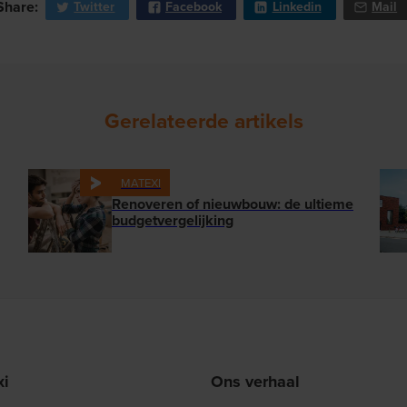
Share:
Twitter
Facebook
Linkedin
Mail
Gerelateerde artikels
MATEXI
Renoveren of nieuwbouw: de ultieme
budgetvergelijking
xi
Ons verhaal