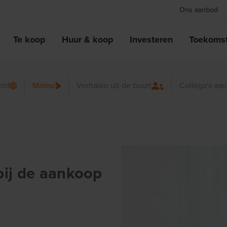
Ons aanbod
Te koop
Huur & koop
Investeren
Toekomst
eld
Matexi
Verhalen uit de buurt
Collega's aa
bij de aankoop