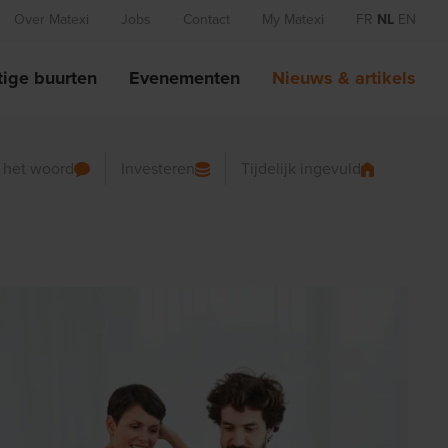
Over Matexi
Jobs
Contact
My Matexi
FR
NL
EN
ige buurten
Evenementen
Nieuws & artikels
n het woord
Investeren
Tijdelijk ingevuld