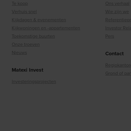
Te koop
Ons verhaal
Verhuis snel
Wie zijn we
Kijkdagen & evenementen
Referentiep
Kijkwoningen en -appartementen
Investor Rel
Toekomstige buurten
Pers
Onze troeven
Nieuws
Contact
Regiokantor
Matexi Invest
Grond of pa
Investeringsprojecten