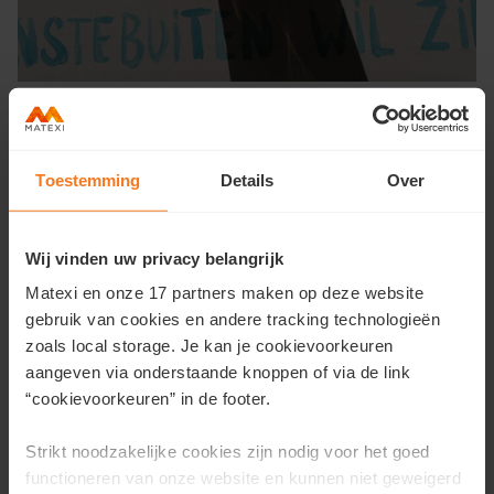
Even uitblazen kan je bij koffiebar
Gruis
. Je waant je op
vakantie, hier in het pand van Villa Vilander, de vroegere
Toestemming
Details
Over
ingenieurswoning bij de voormalige Electrabel-site.
Vandaag is het een groene oase van rust in de schaduw
van de oude elektriciteitsfabriek.
Wij vinden uw privacy belangrijk
Matexi en onze 17 partners maken op deze website
gebruik van cookies en andere tracking technologieën
zoals local storage. Je kan je cookievoorkeuren
aangeven via onderstaande knoppen of via de link
“cookievoorkeuren” in de footer.
Strikt noodzakelijke cookies zijn nodig voor het goed
functioneren van onze website en kunnen niet geweigerd