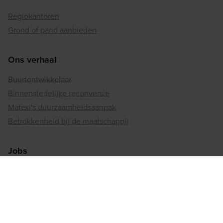
Regiokantoren
Grond of pand aanbieden
Ons verhaal
Buurtontwikkelaar
Binnenstedelijke reconversie
Matexi's duurzaamheidsaanpak
Betrokkenheid bij de maatschappij
Jobs
Vacatures
Werken bij matexi
Regiokantoren