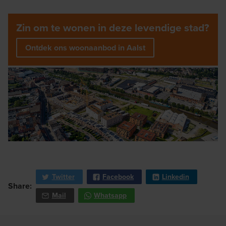
Zin om te wonen in deze levendige stad?
Ontdek ons woonaanbod in Aalst
Twitter
Facebook
Linkedin
Share:
Mail
Whatsapp