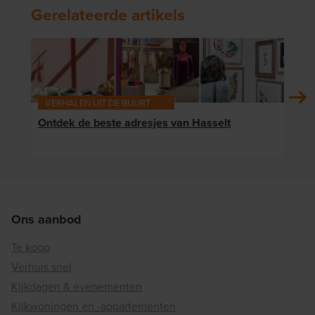
Gerelateerde artikels
VERHALEN UIT DE BUURT
VER
Ontdek de beste adresjes van Hasselt
Bezo
cen
Ons aanbod
Te koop
Verhuis snel
Kijkdagen & evenementen
Kijkwoningen en -appartementen