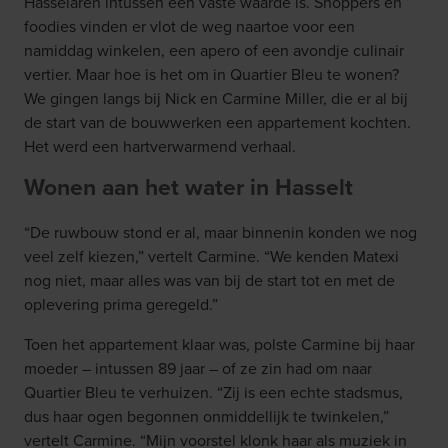
Hasselaren intussen een vaste waarde is. Shoppers en
foodies vinden er vlot de weg naartoe voor een
namiddag winkelen, een apero of een avondje culinair
vertier. Maar hoe is het om in Quartier Bleu te wonen?
We gingen langs bij Nick en Carmine Miller, die er al bij
de start van de bouwwerken een appartement kochten.
Het werd een hartverwarmend verhaal.
Wonen aan het water in Hasselt
“De ruwbouw stond er al, maar binnenin konden we nog
veel zelf kiezen,” vertelt Carmine. “We kenden Matexi
nog niet, maar alles was van bij de start tot en met de
oplevering prima geregeld.”
Toen het appartement klaar was, polste Carmine bij haar
moeder – intussen 89 jaar – of ze zin had om naar
Quartier Bleu te verhuizen. “Zij is een echte stadsmus,
dus haar ogen begonnen onmiddellijk te twinkelen,”
vertelt Carmine. “Mijn voorstel klonk haar als muziek in