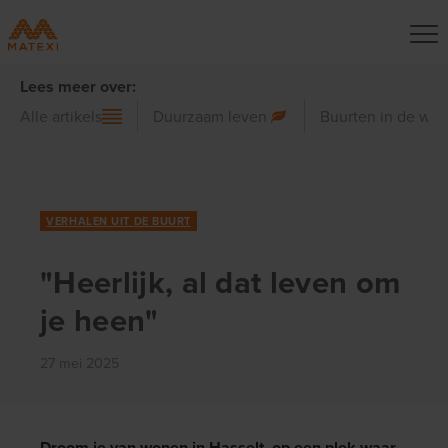
Lees meer over:
Alle artikels
Duurzaam leven
Buurten in de wer
VERHALEN UIT DE BUURT
"Heerlijk, al dat leven om
je heen"
27 mei 2025
Droom je van wonen in Hasselt, op een plek waar