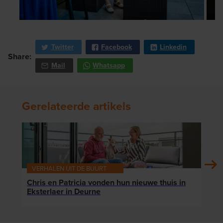
Twitter
Facebook
Linkedin
Share:
Mail
Whatsapp
Gerelateerde artikels
VERHALEN UIT DE BUURT
VER
Chris en Patricia vonden hun nieuwe thuis in
Klaa
Eksterlaer in Deurne
die 