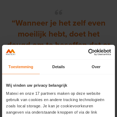
“Wanneer je het zelf even
moeilijk hebt, doet het
deugd om te beseffen dat er
iemand om je geeft.”
Toestemming
Details
Over
Marleen
Wij vinden uw privacy belangrijk
“Af en toe nam ik er een foto van en plaatste ik die op
Matexi en onze 17 partners maken op deze website
Facebook, zo zagen mijn vrienden hoe ik door Joke en
gebruik van cookies en andere tracking technologieën
haar familie in de watten werd gelegd”, vertelt Marleen.
zoals local storage. Je kan je cookievoorkeuren
Ook wanneer Marleen even langs de huisarts of de
aangeven via onderstaande knoppen of via de link