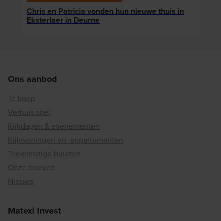
Chris en Patricia vonden hun nieuwe thuis in
Klaa
Eksterlaer in Deurne
die 
Ons aanbod
Te koop
Verhuis snel
Kijkdagen & evenementen
Kijkwoningen en -appartementen
Toekomstige buurten
Onze troeven
Nieuws
Matexi Invest