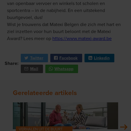
van openbaar vervoer en winkels tot scholen en
sportcentra – in de nabijheid. En een uitstekend
buurtgevoel, dus!
Wist je trouwens dat Matexi Belgen die zich met hart en
ziel inzetten voor hun buurt beloont met de Matexi
Award? Lees meer op
https://www.matexi-award.be
Twitter
Facebook
Linkedin
Share:
Mail
Whatsapp
Gerelateerde artikels
VERHALEN UIT DE BUURT
VER