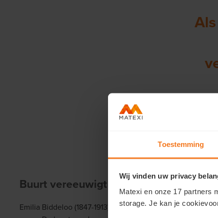
Als
v
Toestemming
Wij vinden uw privacy belan
Buurt vereeuwigt Emilia en Joanna
Matexi en onze 17 partners m
storage. Je kan je cookievoo
Emilia Biddeloo (1847-1913) was de enige vrouwelijke uitg