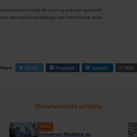
 comfortwaarde omdat de woning ook kan gekoeld
evert een positieve bijdrage aan het klimaat door
Share:
Twitter
Facebook
Linkedin
Mail
Gerelateerde artikels
PERS
Schepenen Maddens en