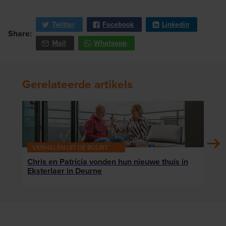
Twitter
Facebook
Linkedin
Share:
Mail
Whatsapp
Gerelateerde artikels
VERHALEN UIT DE BUURT
VER
Chris en Patricia vonden hun nieuwe thuis in
Klaa
Eksterlaer in Deurne
die 