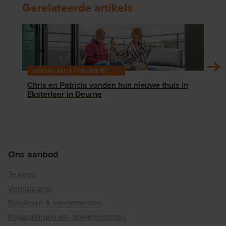
Gerelateerde artikels
VERHALEN UIT DE BUURT
VER
Chris en Patricia vonden hun nieuwe thuis in
Klaa
Eksterlaer in Deurne
die 
Ons aanbod
Te koop
Verhuis snel
Kijkdagen & evenementen
Kijkwoningen en -appartementen