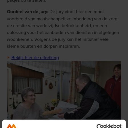
Oordeel van de jury:
De jury vindt hier een mooi
voorbeeld van maatschappelijke inbedding van de zorg,
de creatie van wederzijdse betrokkenheid, en een
oplossing voor het aanbieden van diensten in afgelegen
woonkernen. Volgens de jury kan het initiatief vele
kleine buurten en dorpen inspireren.
Bekijk hier de uitreiking