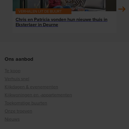
VERHALEN UIT DE BUURT
VER
Chris en Patricia vonden hun nieuwe thuis in
Klaa
Eksterlaer in Deurne
die 
Ons aanbod
Te koop
Verhuis snel
Kijkdagen & evenementen
Kijkwoningen en -appartementen
Toekomstige buurten
Onze troeven
Nieuws