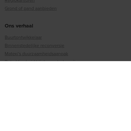
Regiokantoren
Grond of pand aanbieden
Ons verhaal
Buurtontwikkelaar
Binnenstedelijke reconversie
Matexi's duurzaamheidsaanpak
Betrokkenheid bij de maatschappij
Jobs
Vacatures
Werken bij matexi
Regiokantoren
Antwerpen