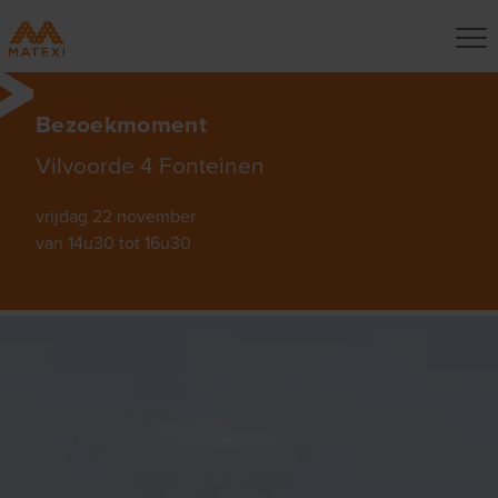
Bezoekmoment
Vilvoorde 4 Fonteinen
vrijdag 22 november
van 14u30 tot 16u30