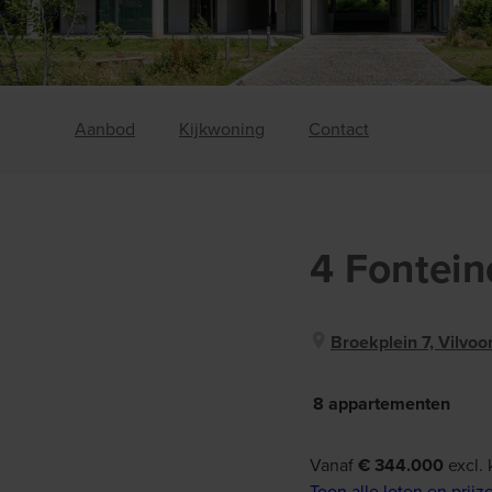
Aanbod
Kijkwoning
Contact
4 Fontein
Broekplein 7, Vilvoo
8 appartementen
Vanaf
€ 344.000
excl. 
Toon alle loten en prijz