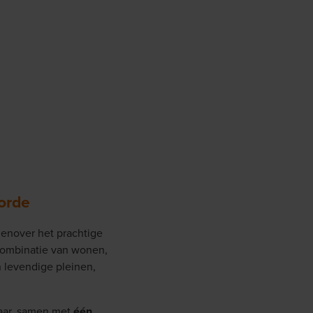
orde
genover het prachtige
 combinatie van wonen,
 levendige pleinen,
aar, samen met
één