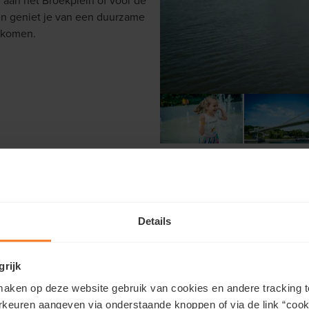
s
aan het Broekplein of voor de
nen geniet je van een duurzame
nkomen.
Details
grijk
aken op deze website gebruik van cookies en andere tracking t
rkeuren aangeven via onderstaande knoppen of via de link “cooki