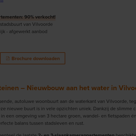
rtementen: 90% verkocht!
stadsbuurt van Vilvoorde
ijk - afgewerkt aanbod
Brochure downloaden
teinen – Nieuwbouw aan het water in Vilvo
isende, autoluwe woonbuurt aan de waterkant van Vilvoorde, te
eze nieuwe buurt is in vele opzichten uniek. Dankzij de slimme
in een omgeving van 3 hectare groen, wandel- en fietspaden én
rfecte balans tussen stadsleven en rust.
menteel de laatste
2- en 3-slaapkamerappartementen
beschikb