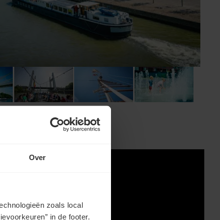
Over
echnologieën zoals local
evoorkeuren” in de footer.