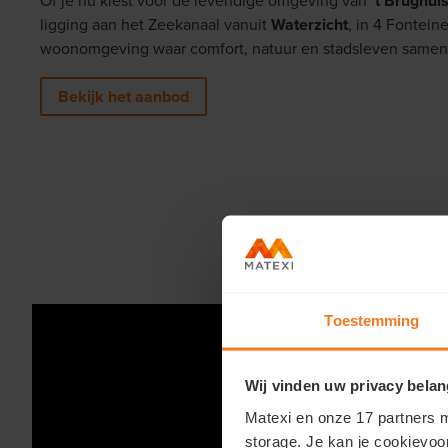
Of je nu kiest voor de levendige omgeving van
't Brughui
ligging aan het Zeekanaal vanuit
Waterzicht
, in 4 Fontei
woonomgeving waar comfort, natuur en stadsleven same
Bekijk het aanbod
Toestemming
Wij vinden uw privacy belan
Matexi en onze 17 partners m
storage. Je kan je cookievoo