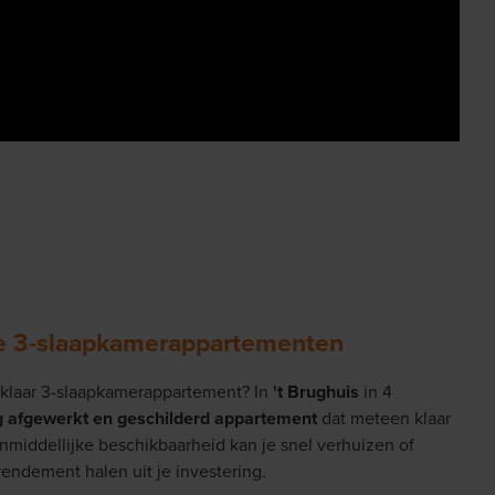
re 3-slaapkamerappartementen
pklaar 3-slaapkamerappartement? In
't Brughuis
in 4
g afgewerkt en geschilderd appartement
dat meteen klaar
nmiddellijke beschikbaarheid kan je snel verhuizen of
rendement halen uit je investering.