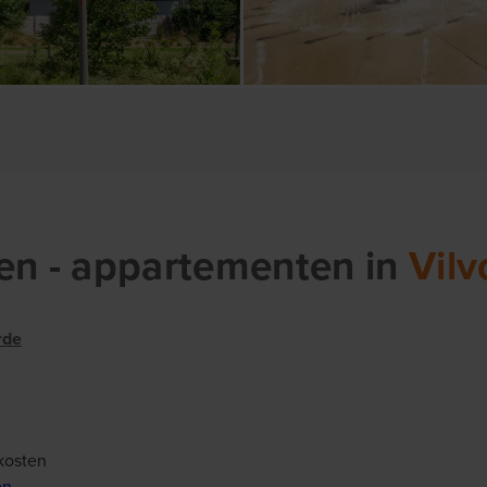
en
- appartementen
in
Vilv
rde
kosten
en