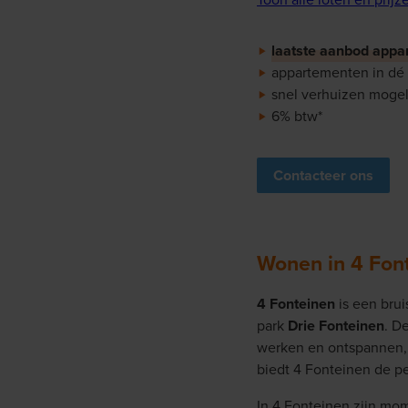
laatste aanbod appa
appartementen in dé 
snel verhuizen mogel
6% btw*
Contacteer ons
Wonen in 4 Fon
4 Fonteinen
is een bru
park
Drie Fonteinen
. D
werken en ontspannen, 
biedt 4 Fonteinen de pe
In 4 Fonteinen zijn mo