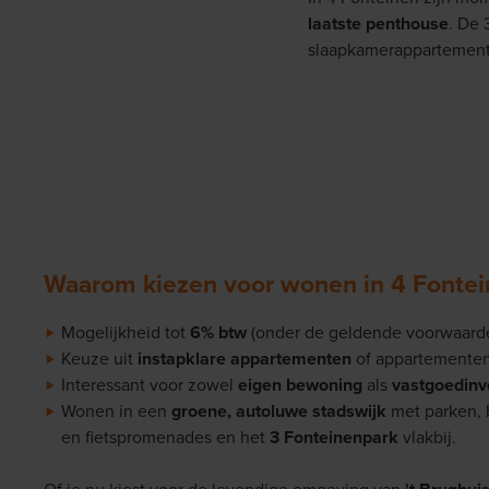
laatste penthouse
. De
slaapkamerappartemente
Waarom kiezen voor wonen in 4 Fontei
Mogelijkheid tot
6% btw
(onder de geldende voorwaarden
Keuze uit
instapklare appartementen
of appartementen
Interessant voor zowel
eigen bewoning
als
vastgoedinv
Wonen in een
groene, autoluwe stadswijk
met parken, 
en fietspromenades en het
3 Fonteinenpark
vlakbij.