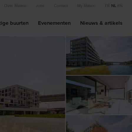
Over Matexi
Jobs
Contact
My Matexi
FR
NL
EN
ige buurten
Evenementen
Nieuws & artikels