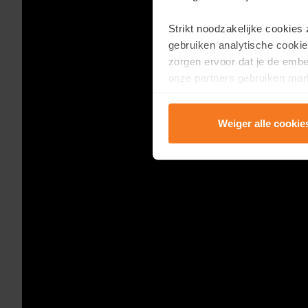
Strikt noodzakelijke cookies
gebruiken analytische cookie
zorgen ervoor dat je de emb
onze partners gebruiken mark
te tonen.
Weiger alle cookie
Lees er meer over in onze
P