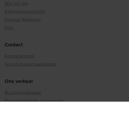
Wie zijn we
Referentieprojecten
Investor Relations
Pers
Contact
Regiokantoren
Grond of pand aanbieden
Ons verhaal
Buurtontwikkelaar
Binnenstedelijke reconversie
Matexi's duurzaamheidsaanpak
Betrokkenheid bij de maatschappij