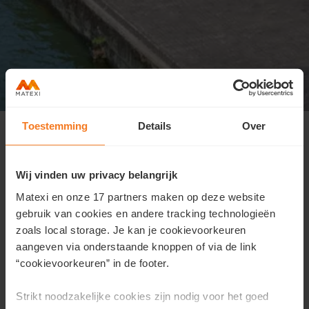
Welkom op zaterdag om het
Toestemming
Details
Over
woonaanbod in Vilvoorde te
ontdekken
Wij vinden uw privacy belangrijk
Woont u graag in de stad? Of liever aan het water?
Matexi en onze 17 partners maken op deze website
Wenst u snel te verhuizen of heeft u geen haast?
gebruik van cookies en andere tracking technologieën
Alles kan. Matexi heeft een aanbod kant-en-klare
zoals local storage. Je kan je cookievoorkeuren
woningen en appartementen aan de Vilvoordse
aangeven via onderstaande knoppen of via de link
waterkant, alsook bouwen we aan nieuwe woonbuurt
“cookievoorkeuren” in de footer.
in het centrum, op de Grote Markt.
Strikt noodzakelijke cookies zijn nodig voor het goed
En nog meer goed nieuws! Voor beide projecten geldt