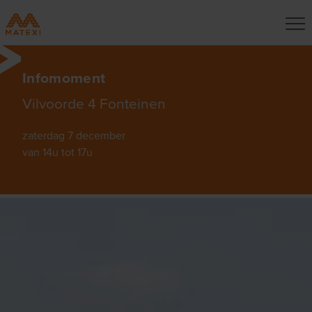
Infomoment
Vilvoorde 4 Fonteinen
zaterdag 7 december
van 14u tot 17u