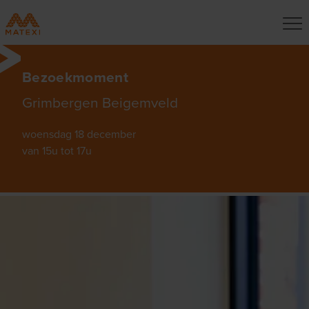
Bezoekmoment
Grimbergen Beigemveld
woensdag 18 december
van 15u tot 17u