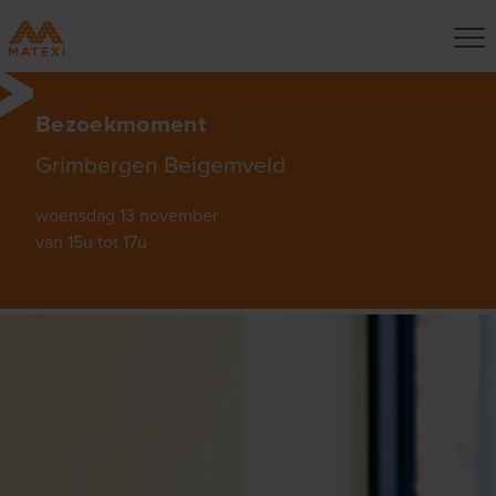
Bezoekmoment
Grimbergen Beigemveld
woensdag 13 november
van 15u tot 17u