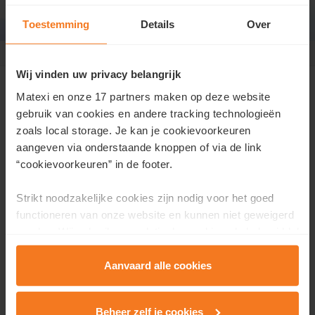
Toestemming
Details
Over
Grimbergen Beigemveld
>
permanentie
Permanentie op dinsdag
Wij vinden uw privacy belangrijk
Matexi en onze 17 partners maken op deze website
Je bent op woensdag van harte welkom om te komen
gebruik van cookies en andere tracking technologieën
kijken in onze nieuwe buurt in Grimbergen. We
zoals local storage. Je kan je cookievoorkeuren
ontvangen jou graag tussen 15u en 17u in de
aangeven via onderstaande knoppen of via de link
kijkwoning.
“cookievoorkeuren” in de footer.
Tijdens deze permanentie gidsen we jou persoonlijk
Strikt noodzakelijke cookies zijn nodig voor het goed
doorheen de buurt en het woonaanbod.
functioneren van onze website en kunnen niet geweigerd
worden. Wij gebruiken analytische cookies als hulpmiddel
om onze website en dienstverlening te verbeteren.
Functionele cookies zorgen ervoor dat je de embedded
Aanvaard alle cookies
video’s van Vimeo kan afspelen en locaties via Google
Maps kan raadplegen. Wij en onze partners gebruiken
Beheer zelf je cookies