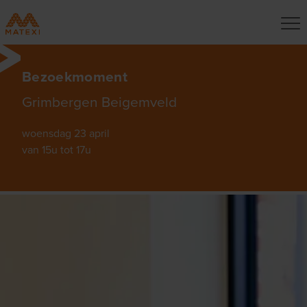
Bezoekmoment
Grimbergen Beigemveld
woensdag 23 april
van 15u tot 17u