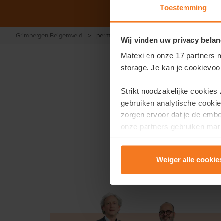
Toestemming
Grimbergen Beigemveld
>
permanentie
Wij vinden uw privacy belan
Matexi en onze 17 partners m
storage. Je kan je cookievoo
Permanentie op
Strikt noodzakelijke cookies
Je bent op dinsdag van
gebruiken analytische cookie
jou graag tussen 15u en
zorgen ervoor dat je de emb
Tijdens deze permanent
onze partners gebruiken mark
te tonen.
Weiger alle cookie
Lees er meer over in onze
P