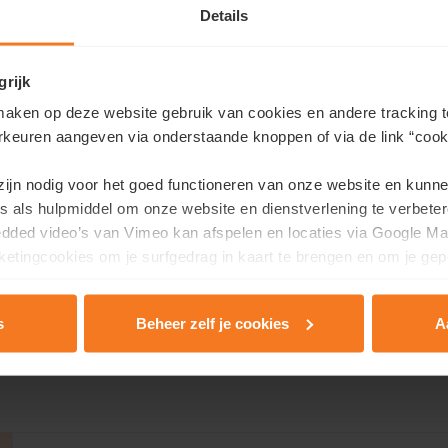
Details
grijk
aken op deze website gebruik van cookies en andere tracking t
rkeuren aangeven via onderstaande knoppen of via de link “cooki
 dinsdag
 zijn nodig voor het goed functioneren van onze website en kunn
 harte welkom om te komen kijken in onze nieuwe buurt in Gri
s als hulpmiddel om onze website en dienstverlening te verbeter
 17u in de kijkwoning.
edded video’s van Vimeo kan afspelen en locaties via Google Ma
ie gidsen we jou persoonlijk doorheen de buurt en het woonaa
etingcookies om je surfgedrag in kaart te brengen en om je gep
s
Beheer zelf je cookies
A
rivacy & Cookie Policy
.