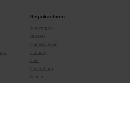
Regiokantoren
Antwerpen
Brussel
k
Henegouwen
ppij
Limburg
Luik
Luxemburg
Namen
Oost-Vlaanderen
Vlaams-Brabant
Waals-Brabant
West-Vlaanderen
Mamer (GH Luxemburg)
Krakau (Polen)