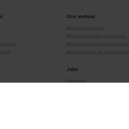
xi
Ons verhaal
Buurtontwikkelaar
Binnenstedelijke reconversie
rojecten
Matexi's duurzaamheidsaanpa
ations
Betrokkenheid bij de maatscha
Jobs
Vacatures
en
Werken bij matexi
nd aanbieden