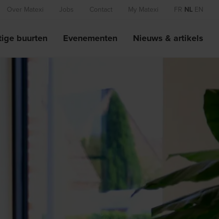
Over Matexi
Jobs
Contact
My Matexi
FR
NL
EN
ige buurten
Evenementen
Nieuws & artikels