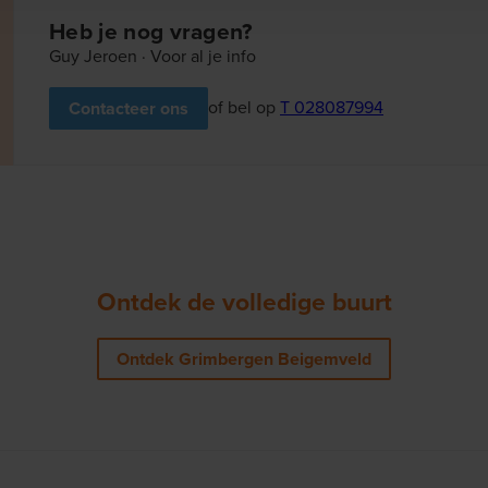
Heb je nog vragen?
Guy Jeroen · Voor al je info
of bel op
T 028087994
Contacteer ons
Ontdek de volledige buurt
Ontdek Grimbergen Beigemveld