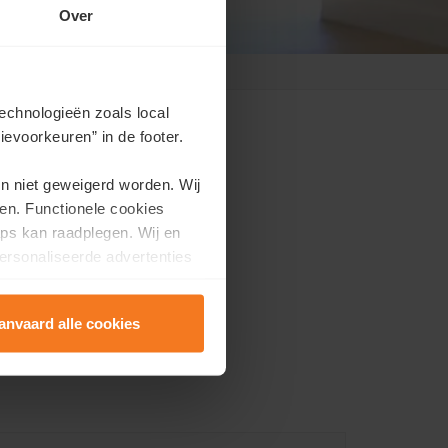
Over
echnologieën zoals local
evoorkeuren” in de footer.
en niet geweigerd worden. Wij
mbergen. We ontvangen
en. Functionele cookies
ps kan raadplegen. Wij en
nbod.
ersonaliseerde advertenties
anvaard alle cookies