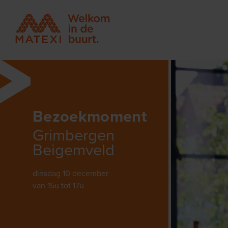
Bezoekmoment
Grimbergen
Beigemveld
dinsdag 10 december
van 15u tot 17u