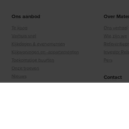
Ons aanbod
Over Mate
Te koop
Ons verhaal
Verhuis snel
Wie zijn we
Kijkdagen & evenementen
Referentiep
Kijkwoningen en -appartementen
Investor Rel
Toekomstige buurten
Pers
Onze troeven
Nieuws
Contact
Regiokantor
Matexi Invest
Grond of pa
Investeringsprojecten