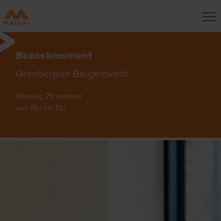
Bezoekmoment
Grimbergen Beigemveld
dinsdag 29 oktober
van 15u tot 17u