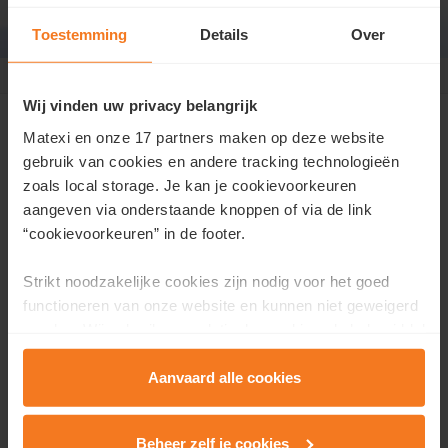
Toestemming
Details
Over
Grimbergen Beigemveld
>
permanentie
Permanentie op dinsdag
Wij vinden uw privacy belangrijk
Matexi en onze 17 partners maken op deze website
Je bent op dinsdag van harte welkom om te komen
gebruik van cookies en andere tracking technologieën
kijken in onze nieuwe buurt in Grimbergen. We
zoals local storage. Je kan je cookievoorkeuren
ontvangen jou graag tussen 15u en 17u in de
aangeven via onderstaande knoppen of via de link
kijkwoning.
“cookievoorkeuren” in de footer.
Tijdens deze permanentie gidsen we jou persoonlijk
Strikt noodzakelijke cookies zijn nodig voor het goed
doorheen de buurt en het woonaanbod.
functioneren van onze website en kunnen niet geweigerd
worden. Wij gebruiken analytische cookies als hulpmiddel
om onze website en dienstverlening te verbeteren.
Functionele cookies zorgen ervoor dat je de embedded
Aanvaard alle cookies
video’s van Vimeo kan afspelen en locaties via Google
Maps kan raadplegen. Wij en onze partners gebruiken
Beheer zelf je cookies