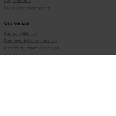
Regiokantoren
Grond of pand aanbieden
Ons verhaal
Buurtontwikkelaar
Binnenstedelijke reconversie
Matexi's duurzaamheidsaanpak
Betrokkenheid bij de maatschappij
Jobs
Vacatures
Werken bij matexi
Regiokantoren
Antwerpen