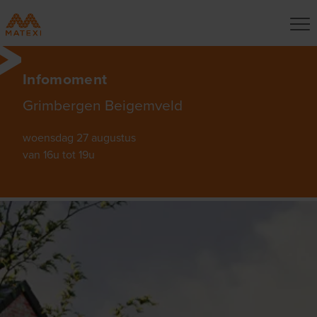
Infomoment
Grimbergen Beigemveld
woensdag 27 augustus
van 16u tot 19u