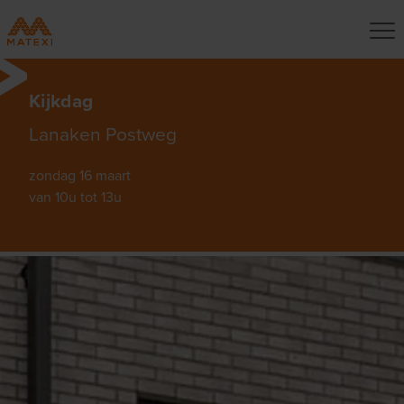
Kijkdag
Lanaken Postweg
zondag 16 maart
van 10u tot 13u