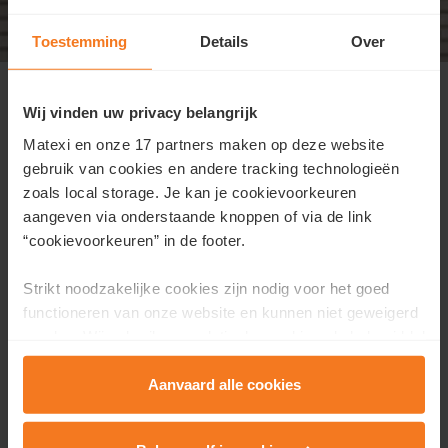
Toestemming
Details
Over
Kijkdag zondag 16 maart van 10u -
13u
Wij vinden uw privacy belangrijk
Welkom op onze kijkdag zondag 16 maart! We
Matexi en onze 17 partners maken op deze website
verwelkomen je
zonder afspraak
tussen 10u en 13u in
gebruik van cookies en andere tracking technologieën
Lanaken. Dit is de allerlaatste woning in het aanbod,
zoals local storage. Je kan je cookievoorkeuren
grijp NU je kans. Bezoek ons tijdens de kijkdag en je
aangeven via onderstaande knoppen of via de link
ontvangt alle gedetailleerde informatie over dit
“cookievoorkeuren” in de footer.
project.
Strikt noodzakelijke cookies zijn nodig voor het goed
Het adres:
Martinusstraat 2, Lanaken
functioneren van onze website en kunnen niet geweigerd
worden. Wij gebruiken analytische cookies als hulpmiddel
om onze website en dienstverlening te verbeteren.
Functionele cookies zorgen ervoor dat je de embedded
Aanvaard alle cookies
video’s van Vimeo kan afspelen en locaties via Google
Maps kan raadplegen. Wij en onze partners gebruiken