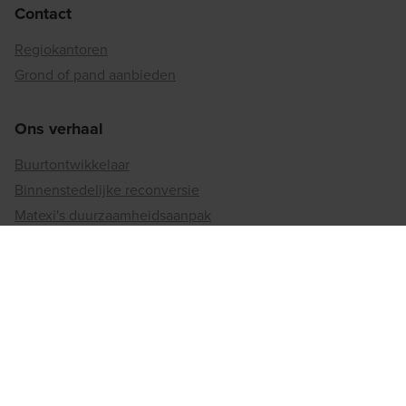
Contact
Regiokantoren
Grond of pand aanbieden
Ons verhaal
Buurtontwikkelaar
Binnenstedelijke reconversie
Matexi's duurzaamheidsaanpak
Betrokkenheid bij de maatschappij
Jobs
Vacatures
Werken bij matexi