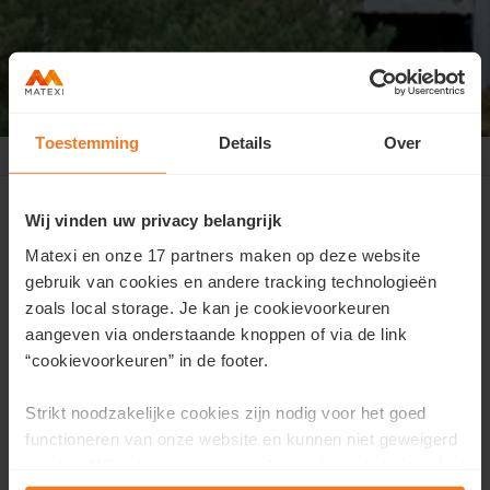
Toestemming
Details
Over
Genk Bosart
>
Welkom in Bosart
Wij vinden uw privacy belangrijk
Bosart ontluikt: beleef Bosart op
Matexi en onze 17 partners maken op deze website
locatie
gebruik van cookies en andere tracking technologieën
zoals local storage. Je kan je cookievoorkeuren
Op 22 februari
openen we tussen 10.00 en 13.00 uur
aangeven via onderstaande knoppen of via de link
de deuren van ons verkoopkantoor in Bosart. Dit is
“cookievoorkeuren” in de footer.
jouw kans om de serene, bosrijke omgeving
persoonlijk te ervaren en alle gewenste informatie
Strikt noodzakelijke cookies zijn nodig voor het goed
over het project te verkrijgen. We geven je ook
functioneren van onze website en kunnen niet geweigerd
meteen meer informatie mee over de 6% btw-
worden. Wij gebruiken analytische cookies als hulpmiddel
wetgeving.