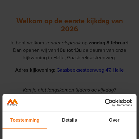
Welkom op de eerste kijkdag van
2026
Je bent welkom
zonder afspraak
op
zondag 8 februari.
Dan openen wij van
10u tot 13u
de deuren van onze
kijkwoning in Halle, Gaasbeeksesteenweg.
Adres kijkwoning
:
Gaasbeeksesteenweg 47, Halle
Kan je niet langskomen tijdens de kijkdag?
Geen zorgen. Onze collega's helpen je op een moment
dat voor jou past.
Contacteer hen via
T 02 588 07 21
of maak een afspraak.
Toestemming
Details
Over
Ik maak een afspraak