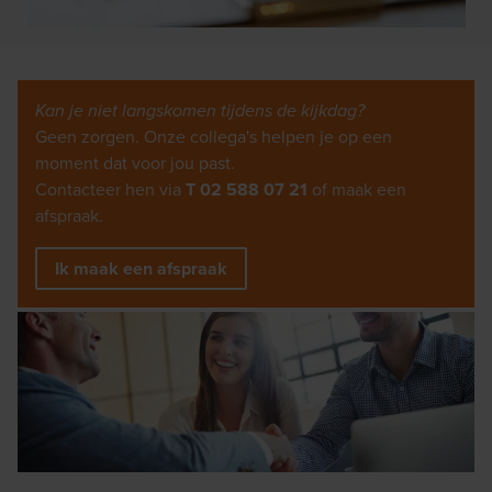
Kan je niet langskomen tijdens de kijkdag?
Geen zorgen. Onze collega's helpen je op een
moment dat voor jou past.
Contacteer hen via
T 02 588 07 21
of maak een
afspraak.
Ik maak een afspraak