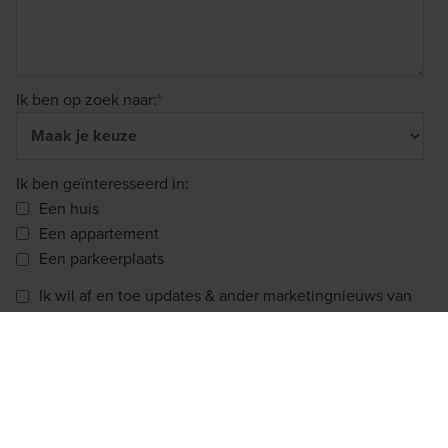
Ik ben op zoek naar:
*
Ik ben geïnteresseerd in:
Een huis
Een appartement
Een parkeerplaats
Ik wil af en toe updates & ander marketingnieuws van
Matexi ontvangen.
Matexi heeft de door jou verstrekte contactgegevens nodig om contact met
je op te nemen over onze producten en diensten. Je kunt je op elk moment
afmelden voor deze berichten. Bekijk ons privacybeleid voor meer
informatie over hoe je je af kan melden, onze privacypraktijken en hoe we
ons inzetten om je privacy te beschermen en respecteren.