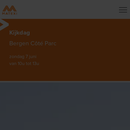
Kijkdag
Bergen Côté Parc
zondag 7 juni
van 10u tot 13u