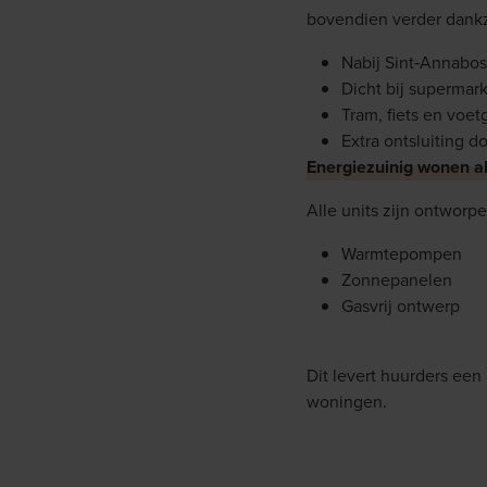
bovendien verder dankz
Nabij Sint‑Annabos
Dicht bij supermar
Tram, fiets en voe
Extra ontsluiting 
Energiezuinig wonen al
Alle units zijn ontworp
Warmtepompen
Zonnepanelen
Gasvrij ontwerp
Dit levert huurders een
woningen.