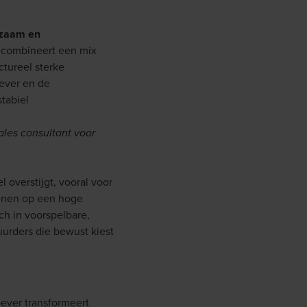
urzaam en
 combineert een mix
tureel sterke
oever en de
tabiel
ales consultant voor
 overstijgt, vooral voor
kenen op een hoge
ich in voorspelbare,
urders die bewust kiest
oever transformeert