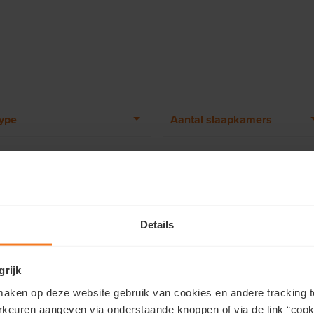
ype
Aantal slaapkamers
Details
jving
Prijs, excl.
Planne
Info
kosten
grijk
ten bebouwing met 3 slaapkamers
€ 417.178
aken op deze website gebruik van cookies en andere tracking t
ief: fietsberging
rkeuren aangeven via onderstaande knoppen of via de link “cooki