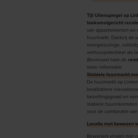
Tijl Uilenspiegel op L
toekomstgericht reside
van appartementen en s
huurmarkt. Dankzij de 
energiezuinige, volledi
verhuurpotentieel als 
Benieuwd naar de
ren
meer informatie.
Stabiele huurmarkt met
De huurmarkt op Linkero
kwalitatieve nieuwbouw
bezettingsgraad en een b
stabiele huurinkomsten
voor de combinatie van 
Locatie met bewezen t
Bewoners vinden hier ru