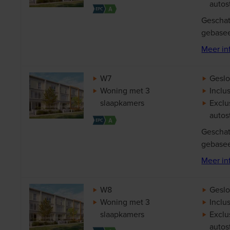
autos
Geschat
gebasee
Meer in
W7
Geslo
Woning met 3
Inclus
slaapkamers
Exclu
autos
Geschat
gebasee
Meer in
W8
Geslo
Woning met 3
Inclus
slaapkamers
Exclu
autos