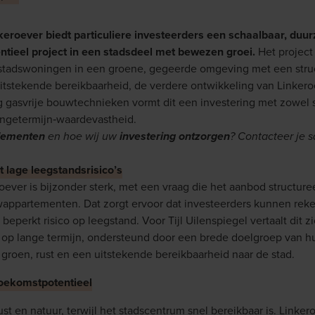
inkeroever biedt particuliere investeerders een schaalbaar, du
ntieel project in een stadsdeel met bewezen groei.
Het project
tadswoningen in een groene, gegeerde omgeving met een struc
uitstekende bereikbaarheid, de verdere ontwikkeling van Linker
g gasvrije bouwtechnieken vormt dit een investering met zowel s
langetermijn‑waardevastheid.
dementen
en hoe wij uw
investering ontzorgen
? Contacteer je s
 lage leegstandsrisico’s
ever is bijzonder sterk, met een vraag die het aanbod structureel
appartementen. Dat zorgt ervoor dat investeerders kunnen re
eperkt risico op leegstand. Voor Tijl Uilenspiegel vertaalt dit z
 op lange termijn, ondersteund door een brede doelgroep van hu
groen, rust en een uitstekende bereikbaarheid naar de stad.
oekomstpotentieel
st en natuur, terwijl het stadscentrum snel bereikbaar is. Linker