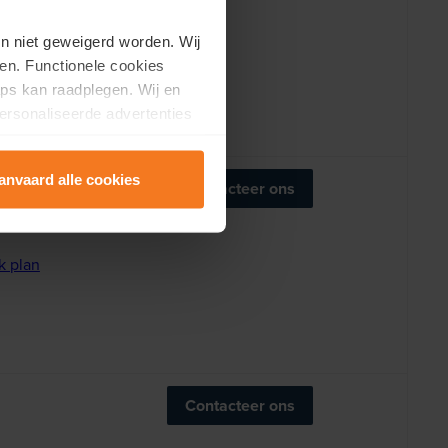
en niet geweigerd worden. Wij
k plan
en. Functionele cookies
ps kan raadplegen. Wij en
ersonaliseerde advertenties
anvaard alle cookies
Contacteer ons
k plan
Contacteer ons