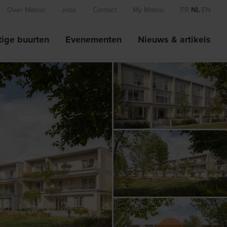
Over Matexi
Jobs
Contact
My Matexi
FR
NL
EN
ige buurten
Evenementen
Nieuws & artikels