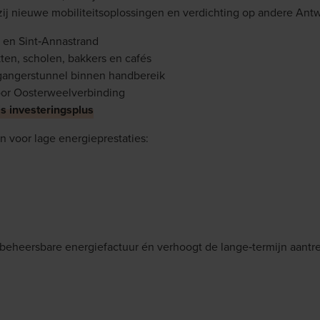
ij nieuwe mobiliteitsoplossingen en verdichting op andere Ant
 en Sint‑Annastrand
kten, scholen, bakkers en cafés
tgangerstunnel binnen handbereik
door Oosterweelverbinding
s investeringsplus
en voor lage energieprestaties:
 beheersbare energiefactuur én verhoogt de lange‑termijn aantr