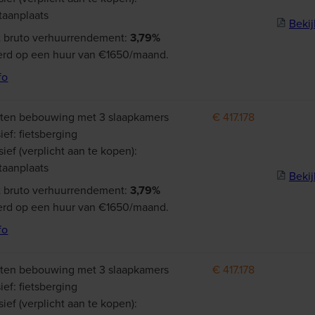
taanplaats
Bekij
 bruto verhuurrendement:
3,79%
rd op een huur van €1650/maand.
fo
ten bebouwing met 3 slaapkamers
€ 417.178
ief: fietsberging
sief (verplicht aan te kopen):
taanplaats
Bekij
 bruto verhuurrendement:
3,79%
rd op een huur van €1650/maand.
fo
ten bebouwing met 3 slaapkamers
€ 417.178
ief: fietsberging
sief (verplicht aan te kopen):