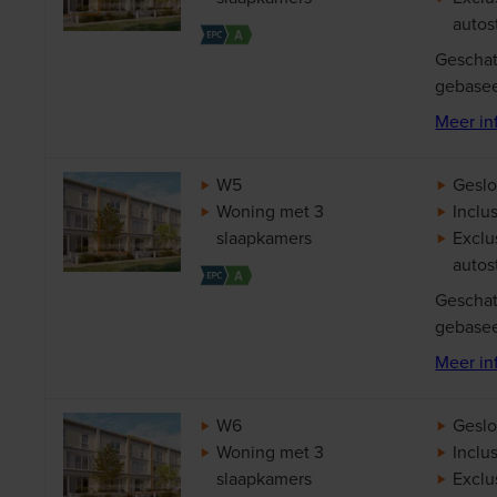
autos
Geschat
gebasee
Meer in
W5
Geslo
Woning met 3
Inclus
slaapkamers
Exclu
autos
Geschat
gebasee
Meer in
W6
Geslo
Woning met 3
Inclus
slaapkamers
Exclu