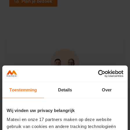
Plan je bezoek
Heb je nog vragen?
Toestemming
Details
Over
Renzo en Kris · Voor al je info
Contacteer ons
Wij vinden uw privacy belangrijk
of bel op
T 056 38 01 79
Matexi en onze 17 partners maken op deze website
gebruik van cookies en andere tracking technologieën