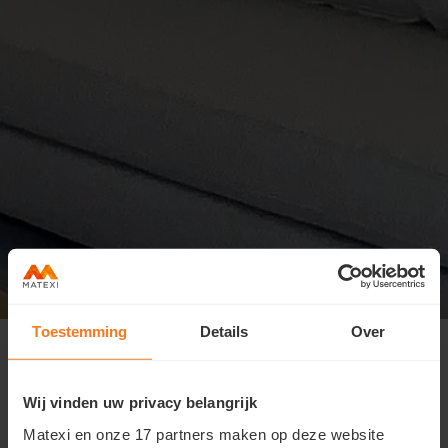
Toestemming
Details
Over
Je aanwezigheid voor de kijkdag in
Zaventem staat genoteerd.
Wij vinden uw privacy belangrijk
Je bent van harte welkom op zondag 7 juni vanaf 10u en
Matexi en onze 17 partners maken op deze website
zijn geopend tot 13u.