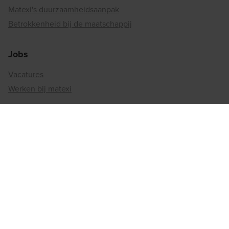
Matexi's duurzaamheidsaanpak
Betrokkenheid bij de maatschappij
Jobs
Vacatures
Werken bij matexi
Regiokantoren
Antwerpen
Brussel
Henegouwen
Limburg
Luik
Luxemburg
Namen