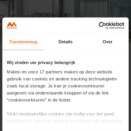
Toestemming
Details
Over
Kijkmoment Waterzicht 15 juni
We hebben je aanwezigheid voor de
Wij vinden uw privacy belangrijk
kijkdag genoteerd!
Matexi en onze 17 partners maken op deze website
gebruik van cookies en andere tracking technologieën
Je bent welkom op zondag 15 juni tussen 14u en 17u
in
zoals local storage. Je kan je cookievoorkeuren
Waterzicht.
aangeven via onderstaande knoppen of via de link
“cookievoorkeuren” in de footer.
Onze Matexi medewerkers leiden je graag rond.
Strikt noodzakelijke cookies zijn nodig voor het goed
Tot dan!
functioneren van onze website en kunnen niet geweigerd
worden. Wij gebruiken analytische cookies als hulpmiddel