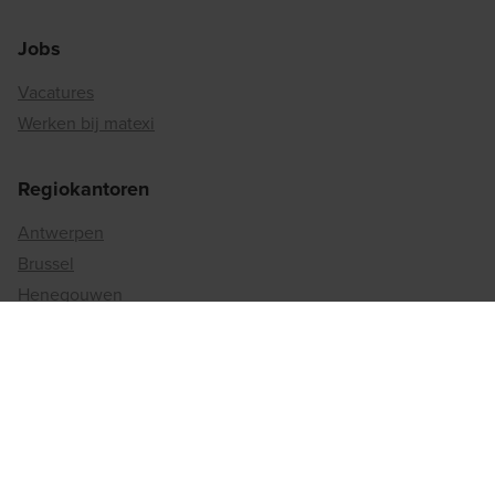
Jobs
Vacatures
Werken bij matexi
Regiokantoren
Antwerpen
Brussel
Henegouwen
Limburg
Luik
Luxemburg
Namen
Oost-Vlaanderen
Vlaams-Brabant