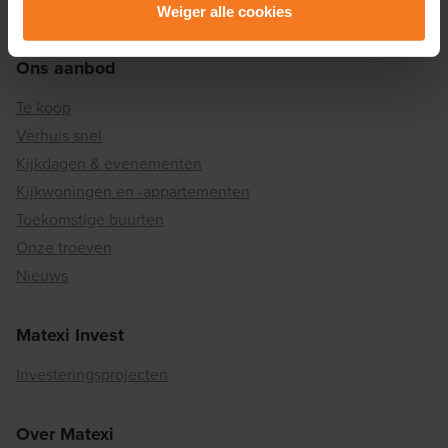
Weiger alle cookies
Lees er meer over in onze
Privacy & Cookie Policy
.
Ons aanbod
Te koop
Verhuis snel
Kijkdagen & evenementen
Kijkwoningen en -appartementen
Toekomstige buurten
Onze troeven
Nieuws
Matexi Invest
Investeringsprojecten
Over Matexi