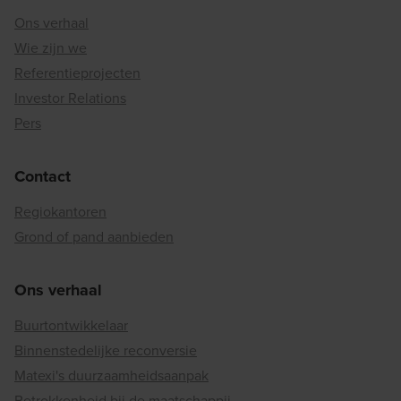
Ons verhaal
Wie zijn we
Referentieprojecten
Investor Relations
Pers
Contact
Regiokantoren
Grond of pand aanbieden
Ons verhaal
Buurtontwikkelaar
Binnenstedelijke reconversie
Matexi's duurzaamheidsaanpak
Betrokkenheid bij de maatschappij