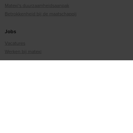
Matexi's duurzaamheidsaanpak
Betrokkenheid bij de maatschappij
Jobs
Vacatures
Werken bij matexi
Regiokantoren
Antwerpen
Brussel
Henegouwen
Limburg
Luik
Luxemburg
Namen