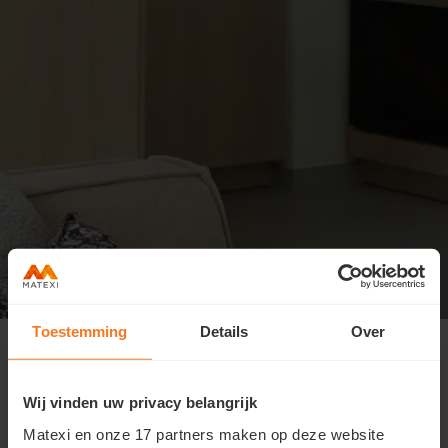
Toestemming
Details
Over
Je aanwezigheid voor de kijkdag in
Tienen staat genoteerd!
Wij vinden uw privacy belangrijk
Je bent van harte welkom op zondag 7 juni vanaf 10u en
Matexi en onze 17 partners maken op deze website
zijn geopend tot 13u.