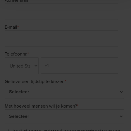
E-mail
*
Telefoonnr.
*
Gelieve een tijdstip te kiezen
*
Met hoeveel mensen wil je komen?
*
Ik wil af en toe updates & ander marketingnieuws van