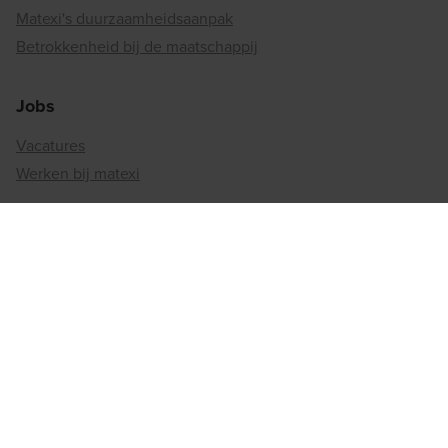
Matexi's duurzaamheidsaanpak
Betrokkenheid bij de maatschappij
Jobs
Vacatures
Werken bij matexi
Regiokantoren
Antwerpen
Brussel
Henegouwen
Limburg
Luik
Luxemburg
Namen