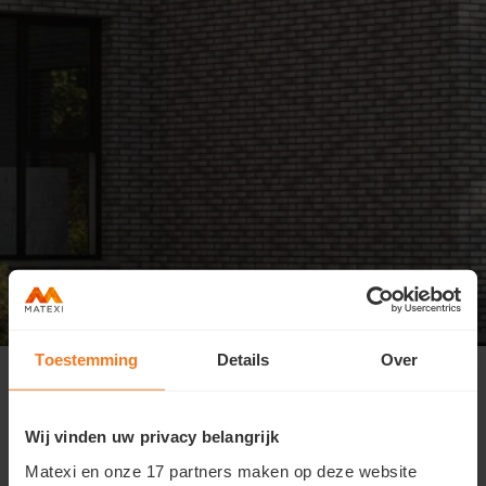
Toestemming
Details
Over
Je aanwezigheid voor de kijkdag in
Herent staat genoteerd!
Wij vinden uw privacy belangrijk
Je bent van harte welkom op zondag 7 juni vanaf 10u en
Matexi en onze 17 partners maken op deze website
zijn geopend tot 13u.