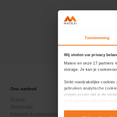
Matexi bied
Toestemming
Wij vinden uw privacy belan
Matexi en onze 17 partners m
storage. Je kan je cookievoo
Strikt noodzakelijke cookies
Ons aanbod
Over Mate
gebruiken analytische cookie
zorgen ervoor dat je de emb
Te koop
Ons verhaal
onze partners gebruiken mark
Verhuis snel
Wie zijn we
te tonen.
Kijkdagen & evenementen
Referentiep