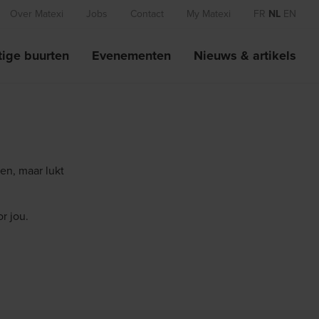
Over Matexi
Jobs
Contact
My Matexi
FR
NL
EN
ige buurten
Evenementen
Nieuws & artikels
en, maar lukt
r jou.