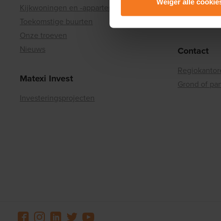
Weiger alle cookie
Lees er meer over in onze
P
Kijkwoningen en -appartementen
Investor Rel
Toekomstige buurten
Pers
Onze troeven
Nieuws
Contact
Regiokantor
Matexi Invest
Grond of pa
Investeringsprojecten