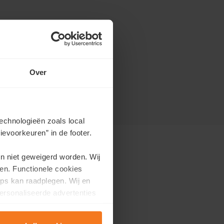
 bent overal
Over
echnologieën zoals local
evoorkeuren” in de footer.
en niet geweigerd worden. Wij
Regiokantoren
en. Functionele cookies
ps kan raadplegen. Wij en
Antwerpen
ersonaliseerde advertenties
Brussel
k
Henegouwen