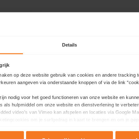
Bezoek je liever een andere woonbuurt?
t kwaliteitsvolle huizen en appartementen aan in heel België. Je
van harte welkom!
Details
Bekijk alle Matexi buurten
grijk
aken op deze website gebruik van cookies en andere tracking t
rkeuren aangeven via onderstaande knoppen of via de link “cooki
 zijn nodig voor het goed functioneren van onze website en kunn
xi
Ons verhaal
s als hulpmiddel om onze website en dienstverlening te verbeter
edded video’s van Vimeo kan afspelen en locaties via Google Ma
Buurtontwikkelaar
etingcookies om je surfgedrag in kaart te brengen en om je gep
Binnenstedelijke reconversie
rojecten
Matexi's duurzaamheidsaanpa