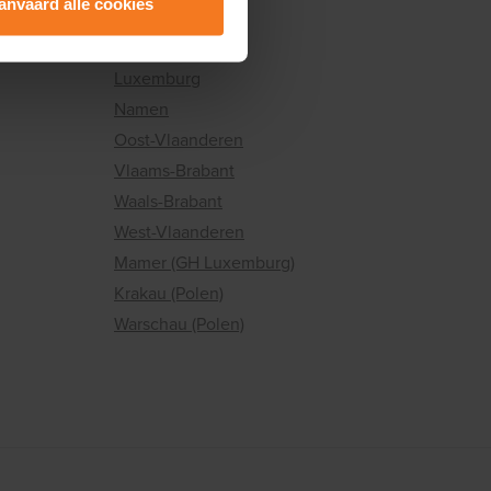
anvaard alle cookies
ppij
Limburg
Luik
Luxemburg
Namen
Oost-Vlaanderen
Vlaams-Brabant
Waals-Brabant
West-Vlaanderen
Mamer (GH Luxemburg)
Krakau (Polen)
Warschau (Polen)