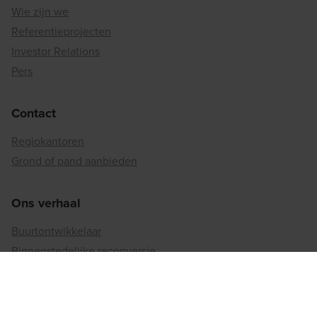
Wie zijn we
Referentieprojecten
Investor Relations
Pers
Contact
Regiokantoren
Grond of pand aanbieden
Ons verhaal
Buurtontwikkelaar
Binnenstedelijke reconversie
Matexi's duurzaamheidsaanpak
Betrokkenheid bij de maatschappij