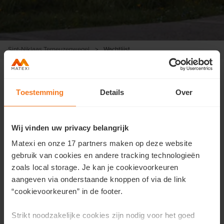
Sint-Niklaas Terneuzenwegel
>
Wachtlijst
Toestemming
Details
Over
Weldra nieuwe fase in verkoop! Schrijf je in
op de wachtlijst.
Wij vinden uw privacy belangrijk
Laat hieronder je gegevens achter en we brengen je als
Matexi en onze 17 partners maken op deze website
eerste op de hoogte!
gebruik van cookies en andere tracking technologieën
zoals local storage. Je kan je cookievoorkeuren
Voornaam
*
aangeven via onderstaande knoppen of via de link
“cookievoorkeuren” in de footer.
Strikt noodzakelijke cookies zijn nodig voor het goed
Achternaam
*