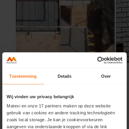
Werfmoment 30 augustus
Toestemming
Details
Over
De werf in Willem II gaat vlot vooruit: de woningen uit
fase 1 (lot 1 - 5 en 7 - 9) alsook de appartementen (lot 6)
zijn inmiddels opgetrokken en voorzien van ramen.
Wij vinden uw privacy belangrijk
Ook de andere loten gaan goed vooruit.
Matexi en onze 17 partners maken op deze website
Dit is het perfecte moment om een kijkje achter de
gebruik van cookies en andere tracking technologieën
schermen te nemen. Tijdens een exclusief
zoals local storage. Je kan je cookievoorkeuren
werfmoment op zaterdag 30 augustus
krijg je de
aangeven via onderstaande knoppen of via de link