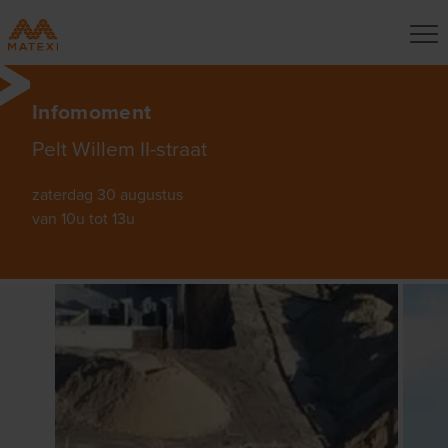
Infomoment
Pelt Willem II-straat
zaterdag 30 augustus
van 10u tot 13u