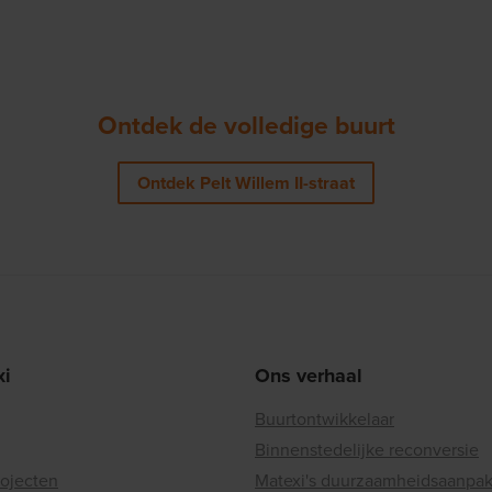
Ontdek de volledige buurt
Ontdek Pelt Willem II-straat
xi
Ons verhaal
Buurtontwikkelaar
Binnenstedelijke reconversie
rojecten
Matexi's duurzaamheidsaanpa