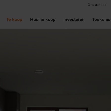
Ons aanbod
Te koop
Huur & koop
Investeren
Toekomst