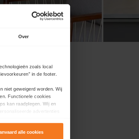
Over
echnologieën zoals local
evoorkeuren” in de footer.
illen alle
en niet geweigerd worden. Wij
daarom openen we onze
en. Functionele cookies
ps kan raadplegen. Wij en
ersonaliseerde advertenties
kbare woningen,
anvaard alle cookies
ert naar je woonwensen