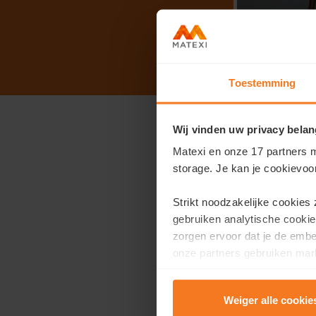
Toestemming
Wij vinden uw privacy belan
Bezoek Pelt op
Matexi en onze 17 partners m
Ontdek het projec
storage. Je kan je cookievoo
De warme dagen komen e
Strikt noodzakelijke cookies
geïnteresseerden nog m
gebruiken analytische cookie
deuren in dit project.
zorgen ervoor dat je de emb
onze partners gebruiken mark
Je bent woensdag 24/
te tonen.
In onze gloednieuwe kij
Weiger alle cookie
appartementen en de m
Lees er meer over in onze
P