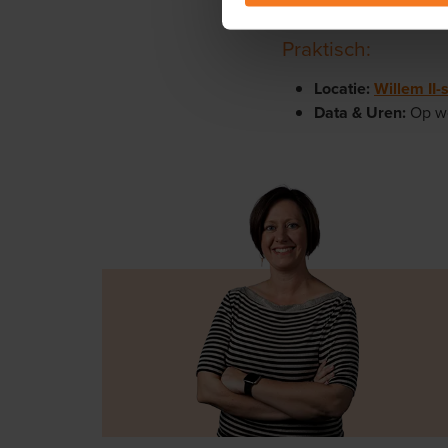
en bekijkt samen met jou
Praktisch:
Locatie:
Willem II-s
Data & Uren:
Op wo