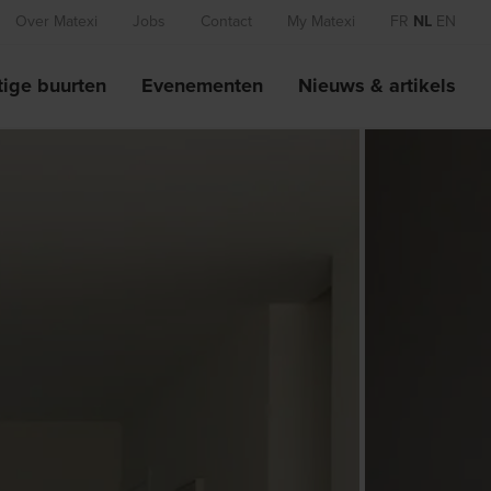
Over Matexi
Jobs
Contact
My Matexi
FR
NL
EN
ige buurten
Evenementen
Nieuws & artikels