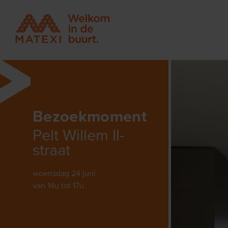
Bezoekmoment
Pelt Willem II-
straat
woensdag 24 juni
van 14u tot 17u