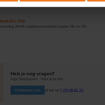
 welke woonst in hartje Pelt het best bij je past.
traat 43 c, Pelt
ensdag 24/06 vrijblijvend welkom tussen 14u en 17u
Heb je nog vragen?
Inge Vancluysen · Voor al je info
of bel op
T 011 98 82 33
Contacteer ons