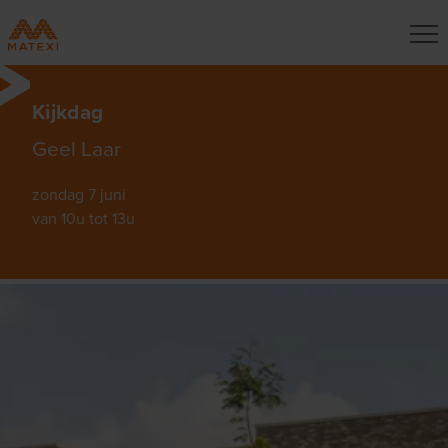
Kijkdag
Geel Laar
zondag 7 juni
van 10u tot 13u