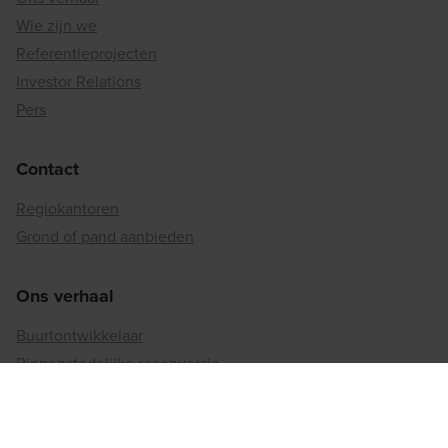
Wie zijn we
Referentieprojecten
Investor Relations
Pers
Contact
Regiokantoren
Grond of pand aanbieden
Ons verhaal
Buurtontwikkelaar
Binnenstedelijke reconversie
Matexi's duurzaamheidsaanpak
Betrokkenheid bij de maatschappij