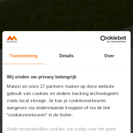
Geel Laar
>
Kijkdag
Toestemming
Details
Over
Kijkdag op zondag 7 juni tussen 10
en 13u
Wij vinden uw privacy belangrijk
Op
zondag 7 juni
zetten we de deuren open van ons
Matexi en onze 17 partners maken op deze website
project in
Geel
Laar.
We ontvangen jou graag tussen
gebruik van cookies en andere tracking technologieën
10u en 13u
.
zoals local storage. Je kan je cookievoorkeuren
aangeven via onderstaande knoppen of via de link
We lanceren dan een nieuw aanbod woningen.
“cookievoorkeuren” in de footer.
Locatie:
Buurtlokaal Matexi, Emilia Biddeloostraat 44,
Geel (toegang via Laarsveld)
Strikt noodzakelijke cookies zijn nodig voor het goed