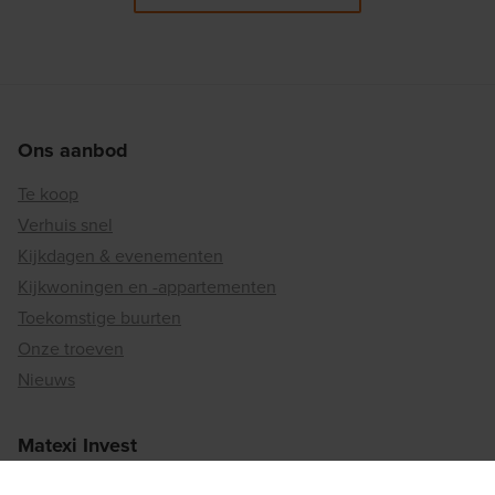
Ons aanbod
Te koop
Verhuis snel
Kijkdagen & evenementen
Kijkwoningen en -appartementen
Toekomstige buurten
Onze troeven
Nieuws
Matexi Invest
Investeringsprojecten