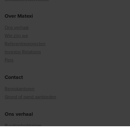
Over Matexi
Ons verhaal
Wie zijn we
Referentieprojecten
Investor Relations
Pers
Contact
Regiokantoren
Grond of pand aanbieden
Ons verhaal
Buurtontwikkelaar