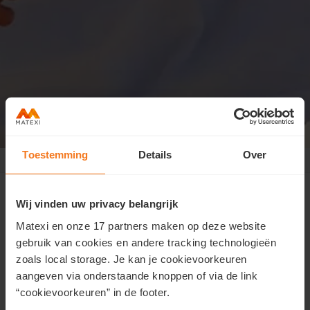
Toestemming
Details
Over
Blankenberge Parkville
>
Openingsweekend
Openingsweekend op zaterdag 13 en
zondag 14 april
Wij vinden uw privacy belangrijk
Matexi en onze 17 partners maken op deze website
We zijn verheugd je uit te nodigen op ons
gebruik van cookies en andere tracking technologieën
openingsweekend op zaterdag 13 en zondag 14 april.
zoals local storage. Je kan je cookievoorkeuren
We openen voor het eerst een
volledig afgewerkt en
aangeven via onderstaande knoppen of via de link
ingericht kijkappartement!
“cookievoorkeuren” in de footer.
Gelegen in het hart van Blankenberge, met