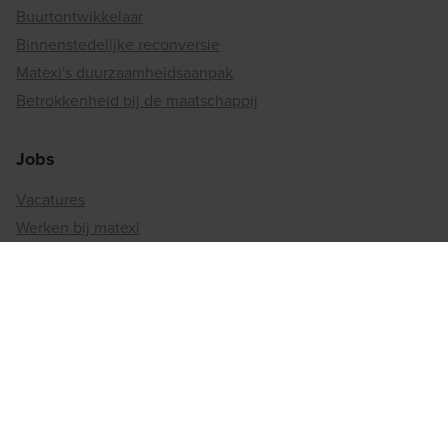
Buurtontwikkelaar
Binnenstedelijke reconversie
Matexi's duurzaamheidsaanpak
Betrokkenheid bij de maatschappij
Jobs
Vacatures
Werken bij matexi
Regiokantoren
Antwerpen
Brussel
Henegouwen
Limburg
Luik