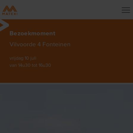
Bezoekmoment
Vilvoorde 4 Fonteinen
vrijdag 10 juli
van 14u30 tot 16u30